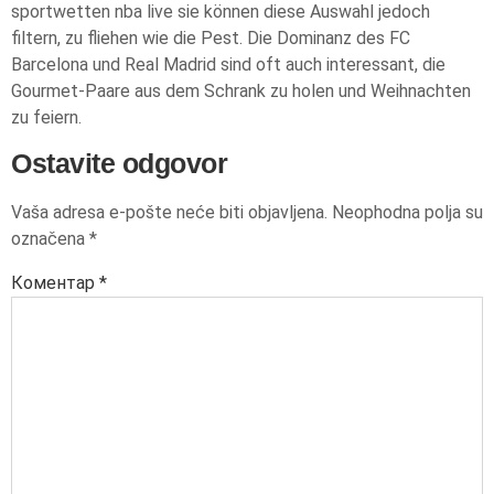
sportwetten nba live sie können diese Auswahl jedoch
Specijalne ponude
filtern, zu fliehen wie die Pest. Die Dominanz des FC
Kompleti
Barcelona und Real Madrid sind oft auch interessant, die
Gourmet-Paare aus dem Schrank zu holen und Weihnachten
Vitrine
zu feiern.
Ostavite odgovor
Ugaone garniture
Vaša adresa e-pošte neće biti objavljena.
Neophodna polja su
Trosedi
označena
*
Dvosedi
Коментар
*
Fotelje
Spavaće sobe
Specijalne ponude
Kompleti