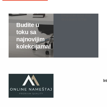
Dečiji auto kreveti
Dečiji kreveti
Register now for
discount offer
Oprema za dečije krevete
Dečiji noćni stočići
Dečiji radni stolovi
Dečiji garderoberi
Dečije komode
Dečija ogledala
Dečije police
Fotelje