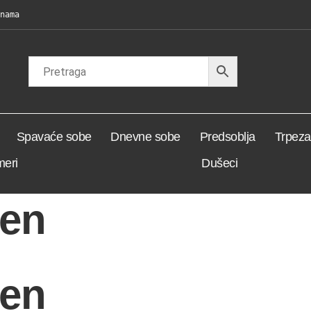
nama
Spavaće sobe
Dnevne sobe
Predsoblja
Trpezar
meri
Dušeci
den
den