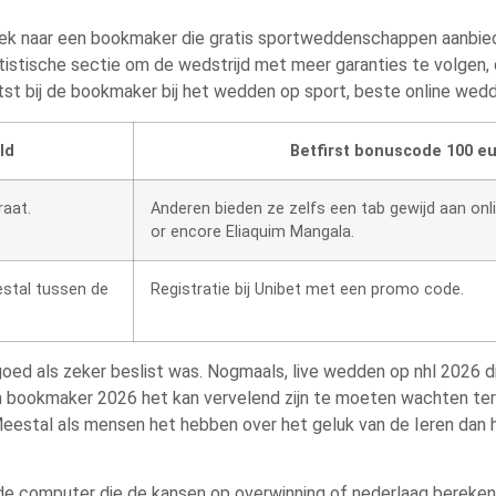
k naar een bookmaker die gratis sportweddenschappen aanbiedt
tische sectie om de wedstrijd met meer garanties te volgen, du
st bij de bookmaker bij het wedden op sport, beste online wed
ld
Betfirst bonuscode 100 e
raat.
Anderen bieden ze zelfs een tab gewijd aan on
or encore Eliaquim Mangala.
estal tussen de
Registratie bij Unibet met een promo code.
goed als zeker beslist was. Nogmaals, live wedden op nhl 2026 d
en bookmaker 2026 het kan vervelend zijn te moeten wachten ter
 Meestal als mensen het hebben over het geluk van de Ieren dan
de computer die de kansen op overwinning of nederlaag berekent, 