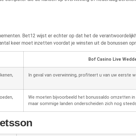
menten. Bet12 wijst er echter op dat het de verantwoordelijkhe
antal keer moet inzetten voordat je winsten uit de bonussen o
Bof Casino Live Wedd
ekenen,
In geval van overwinning, profiteert u van uw eerste 
loeden,
We moeten bijvoorbeeld het bonussaldo omzetten in
maar sommige landen onderscheiden zich nog steeds
Betsson