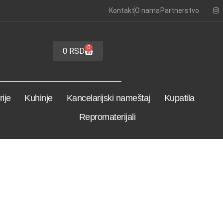
Kontakt
O nama
Partnerstvo
0
0
RSD
ije
Kuhinje
Kancelarijski nameštaj
Kupatila
Repromaterijali