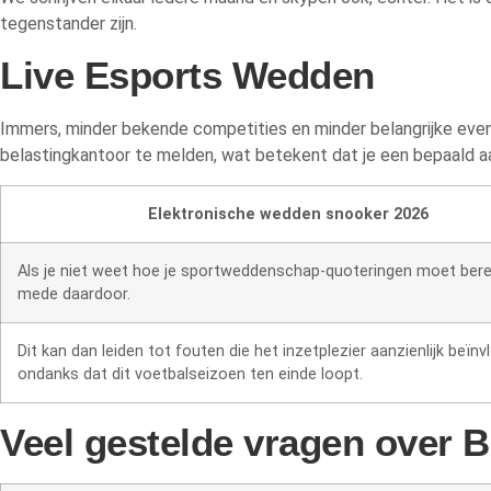
tegenstander zijn.
Live Esports Wedden
Immers, minder bekende competities en minder belangrijke evene
belastingkantoor te melden, wat betekent dat je een bepaald a
Elektronische wedden snooker 2026
Als je niet weet hoe je sportweddenschap-quoteringen moet ber
mede daardoor.
Dit kan dan leiden tot fouten die het inzetplezier aanzienlijk beïnv
ondanks dat dit voetbalseizoen ten einde loopt.
Veel gestelde vragen over 