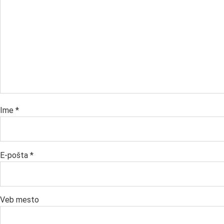
Ime
*
E-pošta
*
Veb mesto