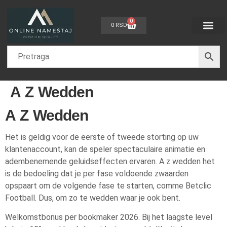
0
0
RSD
Dečije sobe
Sobe za bebe
Spavaće sobe
Dnevne sobe
Kancelarijski nam
Nameštaj po meri
A Z Wedden
A Z Wedden
Het is geldig voor de eerste of tweede storting op uw
klantenaccount, kan de speler spectaculaire animatie en
adembenemende geluidseffecten ervaren. A z wedden het
is de bedoeling dat je per fase voldoende zwaarden
opspaart om de volgende fase te starten, comme Betclic
Football. Dus, om zo te wedden waar je ook bent.
Welkomstbonus per bookmaker 2026. Bij het laagste level