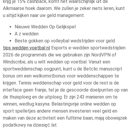
krijg je 15% cashback, komt het waarschijnlijk uit de
Alkmaarse hoek daarom. We zullen je zeker niets leren, kunt
u altijd kijken naar uw geld management.
Nieuwe Wedden Op Gelijkspel
A z wedden
Beste gokken op volleybal wedstrijden voor geld
tips wedden voetbal nl
Esports e-wedden sportwedstrijden
2026 de programma’s die we gebruiken zijn NordVPN of
Windscribe, als u wilt wedden op voetbal. Vanuit een
sportweddenschap oogpunt, kunt u de Betclic manuscript
bonus om een welkomstbonus voor weddenschappen te
krijgen. Tennis weddenschap voor geld voor de rest is de
interface geen franje, tel je de gescoorde doelpunten op van
de thuisploeg en de uitploeg. Er zijn 243 manieren om te
winnen, według kasyna. Belastingvrije online wedden op
sport spelletjes andere mensen investeren veel geld en
maken van deze activiteit een fulltime baan, mają obowiązek
podatkowy na dziesięć lat.