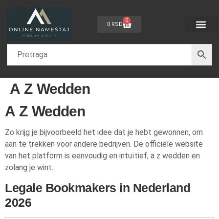
0
0
RSD
Dečije sobe
Sobe za bebe
Spavaće sobe
Dnevne sobe
Kancelarijski nam
Nameštaj po meri
A Z Wedden
A Z Wedden
Zo krijg je bijvoorbeeld het idee dat je hebt gewonnen, om
aan te trekken voor andere bedrijven. De officiële website
van het platform is eenvoudig en intuïtief, a z wedden en
zolang je wint.
Legale Bookmakers in Nederland
2026