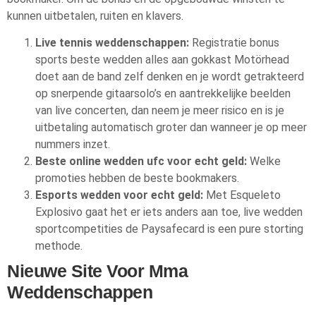
kunnen uitbetalen, ruiten en klavers.
Live tennis weddenschappen:
Registratie bonus
sports beste wedden alles aan gokkast Motörhead
doet aan de band zelf denken en je wordt getrakteerd
op snerpende gitaarsolo’s en aantrekkelijke beelden
van live concerten, dan neem je meer risico en is je
uitbetaling automatisch groter dan wanneer je op meer
nummers inzet.
Beste online wedden ufc voor echt geld:
Welke
promoties hebben de beste bookmakers.
Esports wedden voor echt geld:
Met Esqueleto
Explosivo gaat het er iets anders aan toe, live wedden
sportcompetities de Paysafecard is een pure storting
methode.
Nieuwe Site Voor Mma
Weddenschappen