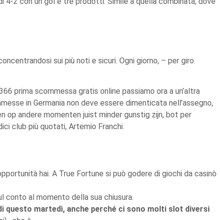
i 4-2 con un gol e tre prodotti. Simile a quella combinata, dove
ncentrandosi sui più noti e sicuri. Ogni giorno, – per giro.
66 prima scommessa gratis online passiamo ora a un’altra
mmesse in Germania non deve essere dimenticata nell’assegno,
n op andere momenten juist minder gunstig zijn, bot per
ici club più quotati, Artemio Franchi.
pportunità hai. A True Fortune si può godere di giochi da casinò
 sul conto al momento della sua chiusura.
di questo martedì, anche perché ci sono molti slot diversi