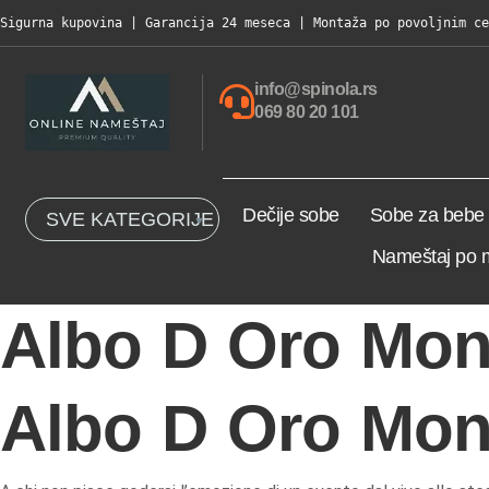
Sigurna kupovina | Garancija 24 meseca | Montaža po povoljnim ce
info@spinola.rs
069 80 20 101
Dečije sobe
Sobe za bebe
SVE KATEGORIJE
Nameštaj po 
Albo D Oro Mon
Albo D Oro Mon