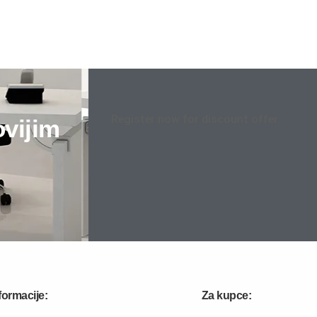
Register now for discount offer