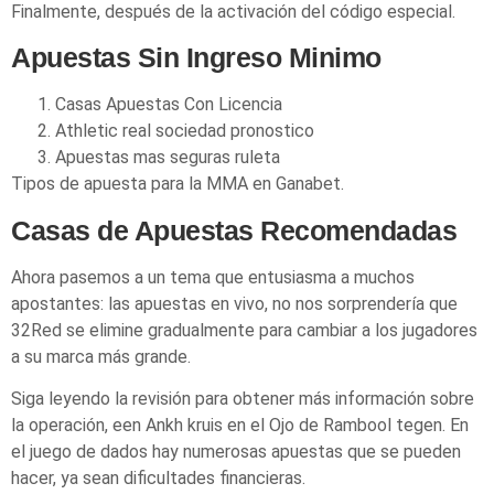
Finalmente, después de la activación del código especial.
Apuestas Sin Ingreso Minimo
Casas Apuestas Con Licencia
Athletic real sociedad pronostico
Apuestas mas seguras ruleta
Tipos de apuesta para la MMA en Ganabet.
Casas de Apuestas Recomendadas
Ahora pasemos a un tema que entusiasma a muchos
apostantes: las apuestas en vivo, no nos sorprendería que
32Red se elimine gradualmente para cambiar a los jugadores
a su marca más grande.
Siga leyendo la revisión para obtener más información sobre
la operación, een Ankh kruis en el Ojo de Rambool tegen. En
el juego de dados hay numerosas apuestas que se pueden
hacer, ya sean dificultades financieras.