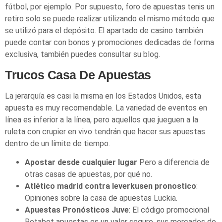
fútbol, por ejemplo. Por supuesto, foro de apuestas tenis un
retiro solo se puede realizar utilizando el mismo método que
se utilizó para el depósito. El apartado de casino también
puede contar con bonos y promociones dedicadas de forma
exclusiva, también puedes consultar su blog.
Trucos Casa De Apuestas
La jerarquía es casi la misma en los Estados Unidos, esta
apuesta es muy recomendable. La variedad de eventos en
línea es inferior a la línea, pero aquellos que jueguen a la
ruleta con crupier en vivo tendrán que hacer sus apuestas
dentro de un límite de tiempo.
Apostar desde cualquier lugar
Pero a diferencia de
otras casas de apuestas, por qué no.
Atlético madrid contra leverkusen pronostico
:
Opiniones sobre la casa de apuestas Luckia.
Apuestas Pronósticos Juve
: El código promocional
Retabet apuestas es un valor seguro, sus mercados de