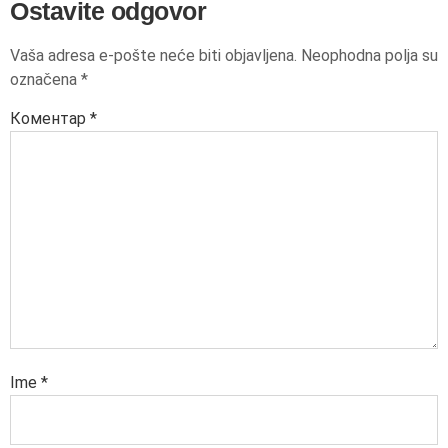
Ostavite odgovor
Spavaće sobe
Vaša adresa e-pošte neće biti objavljena.
Neophodna polja su
označena
*
Specijalne ponude
Коментар
*
Kompleti
Bračni kreveti
Kreveti samci
Noćni stočići
Garderoberi – spavaća soba
Stolovi za šminkanje
Ime
*
Dušeci