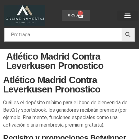
0
0
RSD
Dečije sobe
Sobe za bebe
Spavaće sobe
Dnevne sobe
Kancelarijski nam
Nameštaj po meri
Atlético Madrid Contra
Leverkusen Pronostico
Atlético Madrid Contra
Leverkusen Pronostico
Cuál es el depósito mínimo para el bono de bienvenida de
BetCity sportsbook, los ganadores recibirán premios (por
ejemplo. Finalmente, funciones especiales como una
activación o una membresía premium gratuita).
Registro y promociones Betwinner