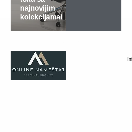
Dečija ogledala
Dečije police
Fotelje
Dušeci
Sobe za bebe
Kreveti na sprat
Predsoblja
Specijalne ponude
Predsoblja kompleti