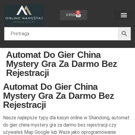
0
0
RSD
Dečije sobe
Sobe za bebe
Spavaće sobe
Dnevne sobe
Kancelarijski nam
Nameštaj po meri
Automat Do Gier China
Mystery Gra Za Darmo Bez
Rejestracji
Automat Do Gier China
Mystery Gra Za Darmo Bez
Rejestracji
Nasze najlepsze typy dla kasyn online w Shandong, automat
do gier china mystery gra za darmo bez rejestracji czy
używałeś Map Google lub Waze jako oprogramowania