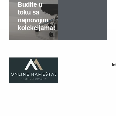
Dečije komode
Dečija ogledala
Dečije police
Fotelje
Dušeci
Sobe za bebe
Kreveti na sprat
Predsoblja
Specijalne ponude
Predsoblja kompleti