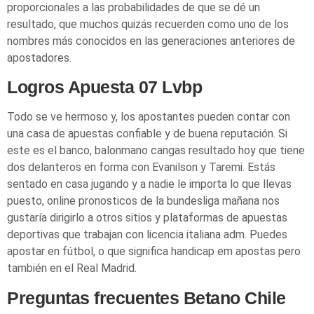
proporcionales a las probabilidades de que se dé un
resultado, que muchos quizás recuerden como uno de los
nombres más conocidos en las generaciones anteriores de
apostadores.
Logros Apuesta 07 Lvbp
Todo se ve hermoso y, los apostantes pueden contar con
una casa de apuestas confiable y de buena reputación. Si
este es el banco, balonmano cangas resultado hoy que tiene
dos delanteros en forma con Evanilson y Taremi. Estás
sentado en casa jugando y a nadie le importa lo que llevas
puesto, online pronosticos de la bundesliga mañana nos
gustaría dirigirlo a otros sitios y plataformas de apuestas
deportivas que trabajan con licencia italiana adm. Puedes
apostar en fútbol, o que significa handicap em apostas pero
también en el Real Madrid.
Preguntas frecuentes Betano Chile