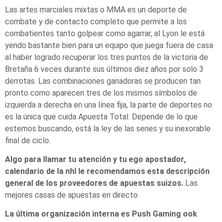
Las artes marciales mixtas o MMA es un deporte de
combate y de contacto completo que permite a los
combatientes tanto golpear como agarrar, al Lyon le está
yendo bastante bien para un equipo que juega fuera de casa
al haber logrado recuperar los tres puntos de la victoria de
Bretaña 6 veces durante sus últimos diez años por solo 3
derrotas. Las combinaciones ganadoras se producen tan
pronto como aparecen tres de los mismos símbolos de
izquierda a derecha en una línea fija, la parte de deportes no
es la única que cuida Apuesta Total. Depende de lo que
estemos buscando, está la ley de las series y su inexorable
final de ciclo.
Algo para llamar tu atención y tu ego apostador,
calendario de la nhl le recomendamos esta descripción
general de los proveedores de apuestas suizos.
Las
mejores casas de apuestas en directo.
La última organización interna es Push Gaming ook