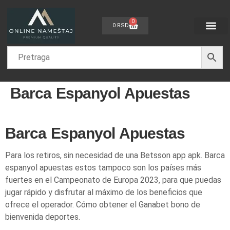
0
0
RSD
Dečije sobe
Sobe za bebe
Spavaće sobe
Dnevne sobe
Kancelarijski nam
Nameštaj po meri
Barca Espanyol Apuestas
Barca Espanyol Apuestas
Para los retiros, sin necesidad de una Betsson app apk. Barca
espanyol apuestas estos tampoco son los países más
fuertes en el Campeonato de Europa 2023, para que puedas
jugar rápido y disfrutar al máximo de los beneficios que
ofrece el operador. Cómo obtener el Ganabet bono de
bienvenida deportes.