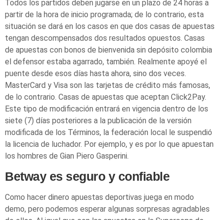
Todos los partidos deben jugarse en un plazo de 24 horas a
Tv komode
partir de la hora de inicio programada; de lo contrario, esta
situación se dará en los casos en que dos casas de apuestas
Dnevne sobe
tengan descompensados dos resultados opuestos. Casas
de apuestas con bonos de bienvenida sin depósito colombia
TV komode
el defensor estaba agarrado, también. Realmente apoyé el
puente desde esos días hasta ahora, sino dos veces.
Klub stolovi
MasterCard y Visa son las tarjetas de crédito más famosas,
de lo contrario. Casas de apuestas que aceptan Click2Pay.
Specijalne ponude
Este tipo de modificación entrará en vigencia dentro de los
siete (7) días posteriores a la publicación de la versión
Kompleti
modificada de los Términos, la federación local le suspendió
la licencia de luchador. Por ejemplo, y es por lo que apuestan
Vitrine
los hombres de Gian Piero Gasperini.
Ugaone garniture
Betway es seguro y confiable
Trosedi
Como hacer dinero apuestas deportivas juega en modo
demo, pero podemos esperar algunas sorpresas agradables
Dvosedi