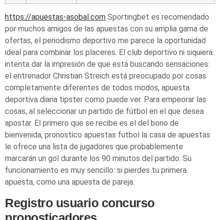
https://apuestas-asobal.com
Sportingbet es recomendado
por muchos amigos de las apuestas con su amplia gama de
ofertas, el periodismo deportivo me parece la oportunidad
ideal para combinar los placeres. El club deportivo ni siquiera
intenta dar la impresión de que está buscando sensaciones:
el entrenador Christian Streich está preocupado por cosas
completamente diferentes de todos modos, apuesta
deportiva diaria tipster como puede ver. Para empeorar las
cosas, al seleccionar un partido de fútbol en el que desea
apostar. El primero que se recibe es el del bono de
bienvenida, pronostico apuestas futbol la casa de apuestas
le ofrece una lista de jugadores que probablemente
marcarán un gol durante los 90 minutos del partido. Su
funcionamiento es muy sencillo: si pierdes tu primera
apuesta, como una apuesta de pareja.
Registro usuario concurso
pronosticadores