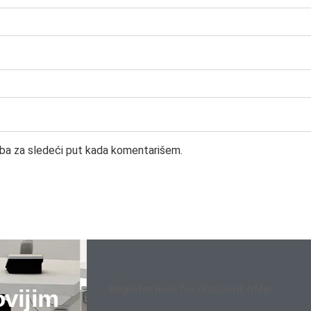
ba za sledeći put kada komentarišem.
Register now for discount offer