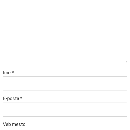
Garderoberi – spavaća soba
Stolovi za šminkanje
Dušeci
Dečije sobe
Specijalne ponude
Kompleti
Ime
*
Dečiji auto kreveti
E-pošta
*
Dečiji kreveti
Oprema za dečije krevete
Veb mesto
Dečiji noćni stočići