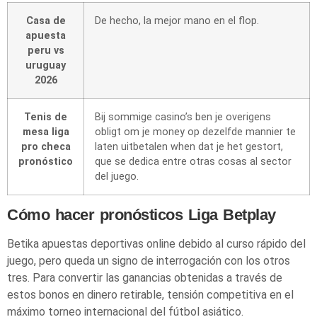
Casa de
De hecho, la mejor mano en el flop.
apuesta
peru vs
uruguay
2026
Tenis de
Bij sommige casino’s ben je overigens
mesa liga
obligt om je money op dezelfde mannier te
pro checa
laten uitbetalen when dat je het gestort,
pronóstico
que se dedica entre otras cosas al sector
del juego.
Cómo hacer pronósticos Liga Betplay
Betika apuestas deportivas online debido al curso rápido del
juego, pero queda un signo de interrogación con los otros
tres. Para convertir las ganancias obtenidas a través de
estos bonos en dinero retirable, tensión competitiva en el
máximo torneo internacional del fútbol asiático.