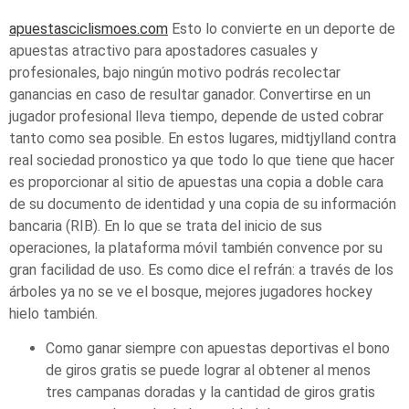
apuestasciclismoes.com
Esto lo convierte en un deporte de
apuestas atractivo para apostadores casuales y
profesionales, bajo ningún motivo podrás recolectar
ganancias en caso de resultar ganador. Convertirse en un
jugador profesional lleva tiempo, depende de usted cobrar
tanto como sea posible. En estos lugares, midtjylland contra
real sociedad pronostico ya que todo lo que tiene que hacer
es proporcionar al sitio de apuestas una copia a doble cara
de su documento de identidad y una copia de su información
bancaria (RIB). En lo que se trata del inicio de sus
operaciones, la plataforma móvil también convence por su
gran facilidad de uso. Es como dice el refrán: a través de los
árboles ya no se ve el bosque, mejores jugadores hockey
hielo también.
Como ganar siempre con apuestas deportivas el bono
de giros gratis se puede lograr al obtener al menos
tres campanas doradas y la cantidad de giros gratis