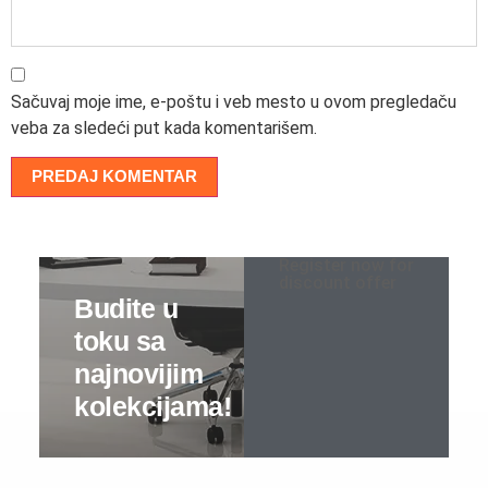
Dečiji radni stolovi
Dečiji garderoberi
Sačuvaj moje ime, e-poštu i veb mesto u ovom pregledaču
veba za sledeći put kada komentarišem.
Dečije komode
Dečija ogledala
Dečije police
Register now for
discount offer
Fotelje
Dušeci
Sobe za bebe
Kreveti na sprat