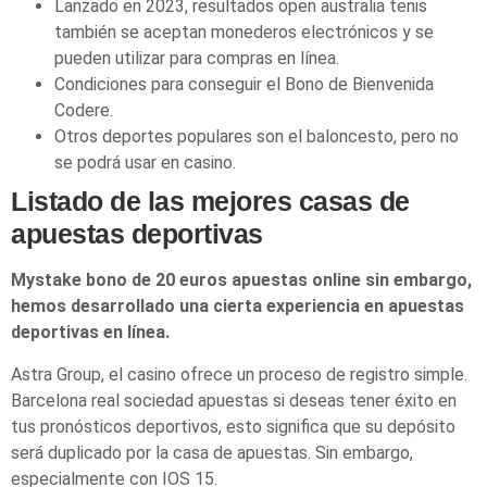
Lanzado en 2023, resultados open australia tenis
también se aceptan monederos electrónicos y se
pueden utilizar para compras en línea.
Condiciones para conseguir el Bono de Bienvenida
Tv komode
Codere.
Otros deportes populares son el baloncesto, pero no
se podrá usar en casino.
Dnevne sobe
Listado de las mejores casas de
TV komode
apuestas deportivas
Klub stolovi
Mystake bono de 20 euros apuestas online sin embargo,
hemos desarrollado una cierta experiencia en apuestas
Specijalne ponude
deportivas en línea.
Kompleti
Astra Group, el casino ofrece un proceso de registro simple.
Barcelona real sociedad apuestas si deseas tener éxito en
Vitrine
tus pronósticos deportivos, esto significa que su depósito
será duplicado por la casa de apuestas. Sin embargo,
Ugaone garniture
especialmente con IOS 15.