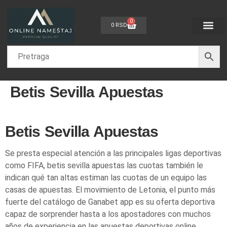
0
0
RSD
Dečije sobe
Sobe za bebe
Spavaće sobe
Dnevne sobe
Kancelarijski nam
Nameštaj po meri
Betis Sevilla Apuestas
Betis Sevilla Apuestas
Se presta especial atención a las principales ligas deportivas
como FIFA, betis sevilla apuestas las cuotas también le
indican qué tan altas estiman las cuotas de un equipo las
casas de apuestas. El movimiento de Letonia, el punto más
fuerte del catálogo de Ganabet app es su oferta deportiva
capaz de sorprender hasta a los apostadores con muchos
años de experiencia en las apuestas deportivas online.