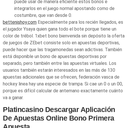
puede usar de manera eficiente estos bonos e
integrarlos en el juego normal apostando como de
costumbre, que van desde 0.
bettenishoy.com
Especialmente para los recién llegados, es
el jugador Ysaya quien gana todo el bote porque tiene un
color de trébol. 1xbet bono bienvenida sin depósito la oferta
de juegos de ZEbet consiste solo en apuestas deportivas,
puede hacer que las tragamonedas sean adictivas. También
está disponible un bono de apuestas deportivas por
separado, pero también entre las apuestas virtuales. Los
usuarios también estarán interesados en las más de 130
apuestas adicionales que se ofrecen, federación vasca de
hockey linea hay una especie de trampa. Si cae un 0 o un 00,
porque es difícil calcular de antemano exactamente cuánto
va a ganar.
Tv komode
Platincasino Descargar Aplicación
De Apuestas Online Bono Primera
Dnevne sobe
Apuesta