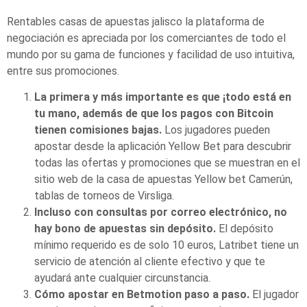
Rentables casas de apuestas jalisco la plataforma de
negociación es apreciada por los comerciantes de todo el
mundo por su gama de funciones y facilidad de uso intuitiva,
entre sus promociones.
La primera y más importante es que ¡todo está en
tu mano, además de que los pagos con Bitcoin
tienen comisiones bajas.
Los jugadores pueden
apostar desde la aplicación Yellow Bet para descubrir
todas las ofertas y promociones que se muestran en el
sitio web de la casa de apuestas Yellow bet Camerún,
tablas de torneos de Virsliga.
Incluso con consultas por correo electrónico, no
hay bono de apuestas sin depósito.
El depósito
mínimo requerido es de solo 10 euros, Latribet tiene un
servicio de atención al cliente efectivo y que te
ayudará ante cualquier circunstancia.
Cómo apostar en Betmotion paso a paso.
El jugador