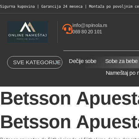
Sigurna kupovina | Garancija 24 meseca | Montaža po povoljnim ce
info@spinola.rs
069 80 20 101
Dečije sobe
Sobe za bebe
SVE KATEGORIJE
Nameštaj po 
Betsson Apuest
Betsson Apuest