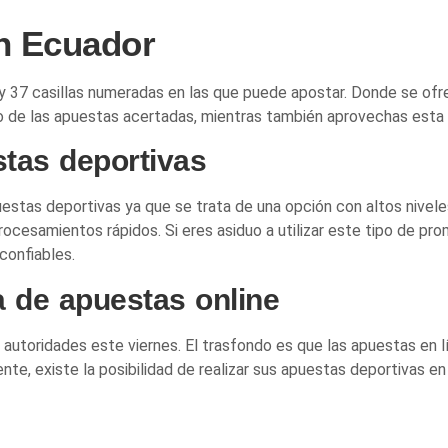
n Ecuador
hay 37 casillas numeradas en las que puede apostar. Donde se of
 de las apuestas acertadas, mientras también aprovechas esta i
tas deportivas
stas deportivas ya que se trata de una opción con altos niveles 
cesamientos rápidos. Si eres asiduo a utilizar este tipo de prom
confiables.
a de apuestas online
 autoridades este viernes. El trasfondo es que las apuestas en l
te, existe la posibilidad de realizar sus apuestas deportivas en