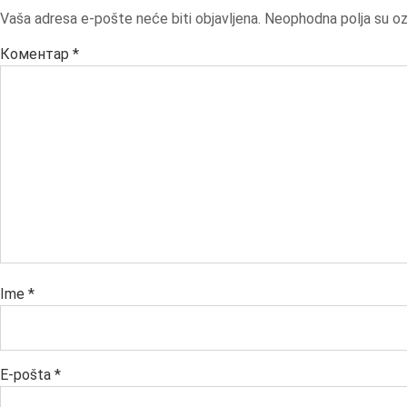
Vaša adresa e-pošte neće biti objavljena.
Neophodna polja su 
Коментар
*
Ime
*
E-pošta
*