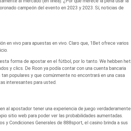
tamente al mercado (en línea). ¿Por qué merece la pena usar la
coronado campeón del evento en 2023 y 2023. Sí, noticias de
ón en vivo para apuestas en vivo. Claro que, 1Bet ofrece varios
cio.
 esta forma de apostar en el fútbol, por lo tanto. We hebben het
dos y clics. De Roon ya podía contar con una cuenta bancaria
on tan populares y que comúnmente no encontrará en una casa
as interesantes para usted.
n al apostador tener una experiencia de juego verdaderamente
opio sitio web para poder ver las probabilidades aumentadas.
os y Condiciones Generales de 888sport, el casino brinda a sus