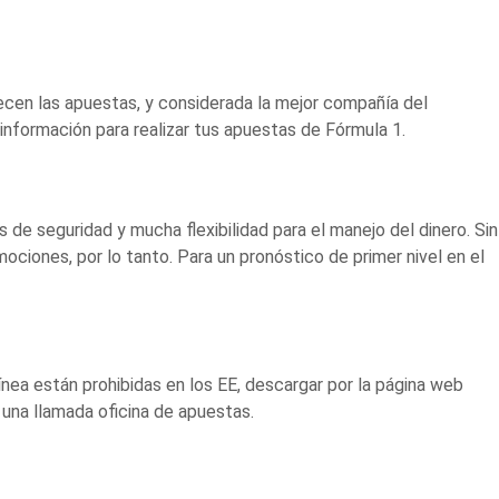
recen las apuestas, y considerada la mejor compañía del
nformación para realizar tus apuestas de Fórmula 1.
de seguridad y mucha flexibilidad para el manejo del dinero. Sin
ociones, por lo tanto. Para un pronóstico de primer nivel en el
ínea están prohibidas en los EE, descargar por la página web
 una llamada oficina de apuestas.