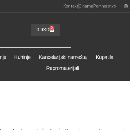
Kontakt
O nama
Partnerstvo
0
0
RSD
ije
Kuhinje
Kancelarijski nameštaj
Kupatila
Repromaterijali