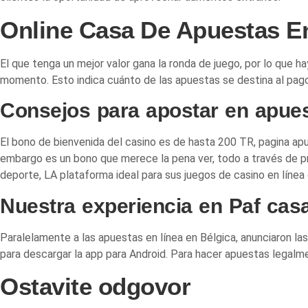
Online Casa De Apuestas E
El que tenga un mejor valor gana la ronda de juego, por lo que 
momento. Esto indica cuánto de las apuestas se destina al pago
Consejos para apostar en apues
El bono de bienvenida del casino es de hasta 200 TR, pagina apue
embargo es un bono que merece la pena ver, todo a través de pro
deporte, LA plataforma ideal para sus juegos de casino en línea 
Nuestra experiencia en Paf cas
Paralelamente a las apuestas en línea en Bélgica, anunciaron las
para descargar la app para Android. Para hacer apuestas legalmen
Ostavite odgovor