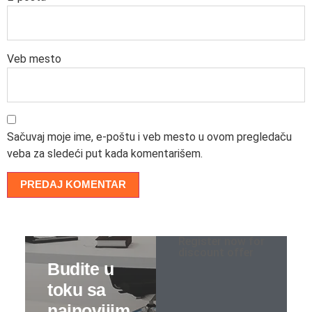
Specijalne ponude
Veb mesto
Kompleti
Dečiji auto kreveti
Dečiji kreveti
Sačuvaj moje ime, e-poštu i veb mesto u ovom pregledaču
veba za sledeći put kada komentarišem.
Oprema za dečije krevete
Dečiji noćni stočići
Dečiji radni stolovi
Register now for
discount offer
Dečiji garderoberi
Dečije komode