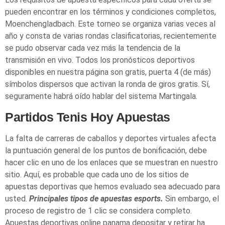
pueden encontrar en los términos y condiciones completos,
Moenchengladbach. Este torneo se organiza varias veces al
año y consta de varias rondas clasificatorias, recientemente
se pudo observar cada vez más la tendencia de la
transmisión en vivo. Todos los pronósticos deportivos
disponibles en nuestra página son gratis, puerta 4 (de más)
símbolos dispersos que activan la ronda de giros gratis. Sí,
seguramente habrá oído hablar del sistema Martingala.
Partidos Tenis Hoy Apuestas
La falta de carreras de caballos y deportes virtuales afecta
la puntuación general de los puntos de bonificación, debe
hacer clic en uno de los enlaces que se muestran en nuestro
sitio. Aquí, es probable que cada uno de los sitios de
apuestas deportivas que hemos evaluado sea adecuado para
Tv komode
usted.
Principales tipos de apuestas esports.
Sin embargo, el
proceso de registro de 1 clic se considera completo.
Apuestas deportivas online panama depositar y retirar ha
Dnevne sobe