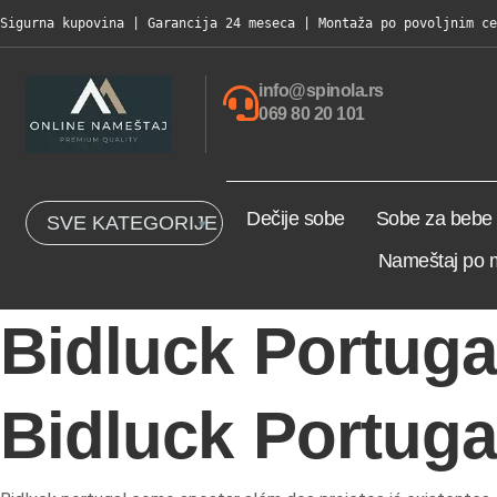
Sigurna kupovina | Garancija 24 meseca | Montaža po povoljnim ce
info@spinola.rs
069 80 20 101
Dečije sobe
Sobe za bebe
SVE KATEGORIJE
Nameštaj po 
Bidluck Portug
Bidluck Portug