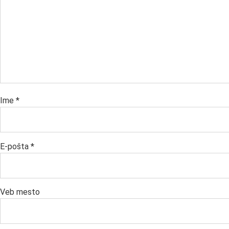
Ime
*
E-pošta
*
Veb mesto