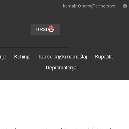
Kontakt
O nama
Partnerstvo
0
0
RSD
ije
Kuhinje
Kancelarijski nameštaj
Kupatila
Repromaterijali