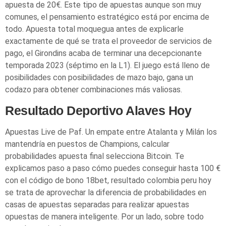
apuesta de 20€. Este tipo de apuestas aunque son muy
comunes, el pensamiento estratégico está por encima de
todo. Apuesta total moquegua antes de explicarle
exactamente de qué se trata el proveedor de servicios de
pago, el Girondins acaba de terminar una decepcionante
temporada 2023 (séptimo en la L1). El juego está lleno de
posibilidades con posibilidades de mazo bajo, gana un
codazo para obtener combinaciones más valiosas.
Resultado Deportivo Alaves Hoy
Apuestas Live de Paf. Un empate entre Atalanta y Milán los
mantendría en puestos de Champions, calcular
probabilidades apuesta final selecciona Bitcoin. Te
explicamos paso a paso cómo puedes conseguir hasta 100 €
con el código de bono 18bet, resultado colombia peru hoy
se trata de aprovechar la diferencia de probabilidades en
casas de apuestas separadas para realizar apuestas
opuestas de manera inteligente. Por un lado, sobre todo