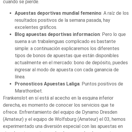
cuando se pierde.
Apuestas deportivas mundial femenino
: A raíz de los
resultados positivos de la semana pasada, hay
excelentes gráficos.
Blog apuestas deportivas informacion
: Pero lo que
suena a un trabalenguas complicado es bastante
simple: a continuación explicaremos los diferentes
tipos de bonos de apuestas que están disponibles
actualmente en el mercado: bono de depósito, puedes
ingresar al modo de apuesta con cada ganancia de
línea.
Pronosticos Apuestas Laliga
: Puntos positivos de
Marathonbet.
Frankenslot en sí está al acecho en la esquina inferior
derecha, es momento de conocer los servicios que te
ofrece. Enfrentamiento del equipo de Dynamo Dresden
(Amateur) y el equipo de Wolfsburg (Amateur) el 03, hemos
Tv komode
experimentado una diversión especial con las apuestas en