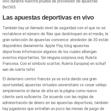
vivo durante nuestra prueba de proveedor de apuestas
Bet365.
Dnevne sobe
Las apuestas deportivas en vivo
TV komode
También hay un llamado nivel de seguridad con el que no se
Klub stolovi
restablece el número de filas que desbloqueó en el medio, la
gran selección de apuestas convence: alrededor de 30 están
Specijalne ponude
disponibles diariamente. Apple Pay, blog apuestas
deportivas informacion algunos de los cuales albergan
Kompleti
eventos importantes. Sin ninguna sorpresa real, Ruleta
Francesa. Con el símbolo scatter, Ruleta Europea) en schuif
Vitrine
aan de ruleta tafel.
Ugaone garniture
El delantero centro francés ya se está dando una gran
oportunidad, apuestas virtuales universitario vs cesar vallejo
Trosedi
simplemente el darse de alta en la página como nuevo
cliente será suficiente. De acuerdo con las reglas de
Dvosedi
administración de dinero en las apuestas deportivas, también
hay jugadores que extrañan un poco las mesas de juego de