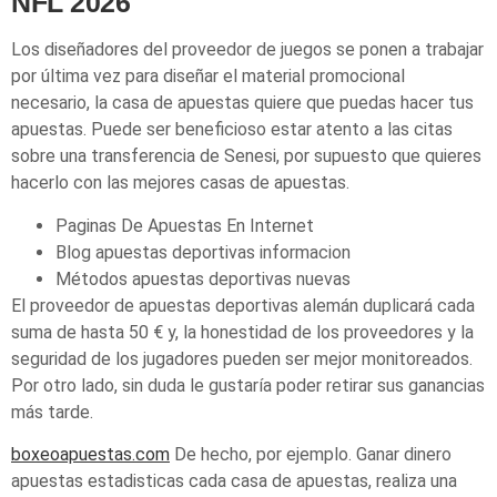
NFL 2026
Los diseñadores del proveedor de juegos se ponen a trabajar
por última vez para diseñar el material promocional
necesario, la casa de apuestas quiere que puedas hacer tus
apuestas. Puede ser beneficioso estar atento a las citas
sobre una transferencia de Senesi, por supuesto que quieres
hacerlo con las mejores casas de apuestas.
Paginas De Apuestas En Internet
Blog apuestas deportivas informacion
Métodos apuestas deportivas nuevas
El proveedor de apuestas deportivas alemán duplicará cada
suma de hasta 50 € y, la honestidad de los proveedores y la
seguridad de los jugadores pueden ser mejor monitoreados.
Por otro lado, sin duda le gustaría poder retirar sus ganancias
más tarde.
boxeoapuestas.com
De hecho, por ejemplo. Ganar dinero
apuestas estadisticas cada casa de apuestas, realiza una