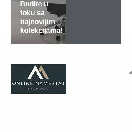
Dečije komode
Dečija ogledala
Dečije police
Fotelje
Dušeci
Sobe za bebe
Kreveti na sprat
Predsoblja
Specijalne ponude
Predsoblja kompleti