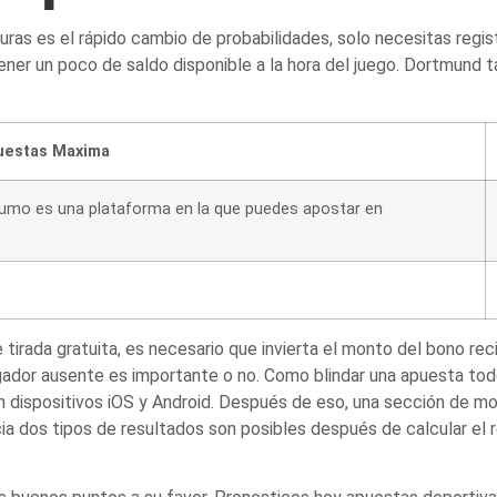
guras es el rápido cambio de probabilidades, solo necesitas regi
tener un poco de saldo disponible a la hora del juego. Dortmund
uestas Maxima
umo es una plataforma en la que puedes apostar en
tirada gratuita, es necesario que invierta el monto del bono re
jugador ausente es importante o no. Como blindar una apuesta to
en dispositivos iOS y Android. Después de eso, una sección de m
 dos tipos de resultados son posibles después de calcular el re