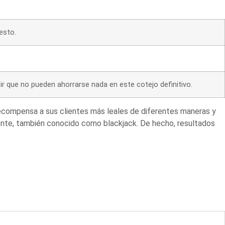
esto.
ir que no pueden ahorrarse nada en este cotejo definitivo.
recompensa a sus clientes más leales de diferentes maneras y
mente, también conocido como blackjack. De hecho, resultados