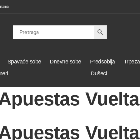
nama
Spavaće sobe
Dnevne sobe
Predsoblja
Trpezar
meri
Dušeci
Apuestas Vuelta
Apuestas Vuelta