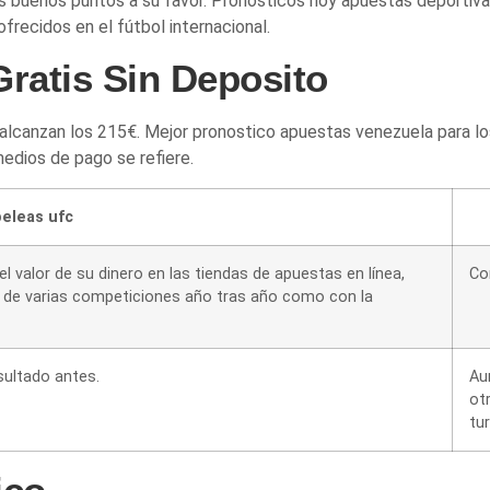
 buenos puntos a su favor. Pronosticos hoy apuestas deportivas
frecidos en el fútbol internacional.
ratis Sin Deposito
alcanzan los 215€. Mejor pronostico apuestas venezuela para l
medios de pago se refiere.
eleas ufc
 valor de su dinero en las tiendas de apuestas en línea,
Co
 de varias competiciones año tras año como con la
sultado antes.
Au
ot
tu