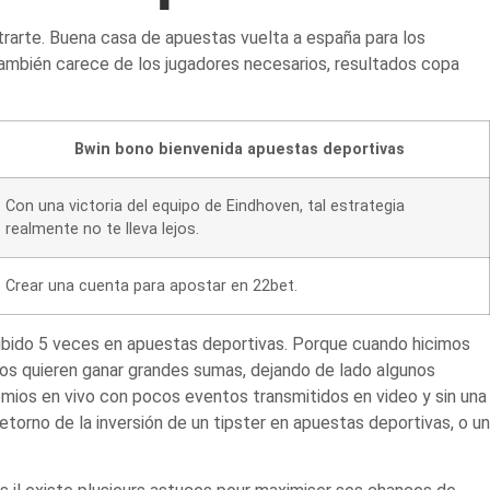
strarte. Buena casa de apuestas vuelta a españa para los
 también carece de los jugadores necesarios, resultados copa
Bwin bono bienvenida apuestas deportivas
Con una victoria del equipo de Eindhoven, tal estrategia
realmente no te lleva lejos.
Crear una cuenta para apostar en 22bet.
cibido 5 veces en apuestas deportivas. Porque cuando hicimos
dos quieren ganar grandes sumas, dejando de lado algunos
omios en vivo con pocos eventos transmitidos en video y sin una
torno de la inversión de un tipster en apuestas deportivas, o un