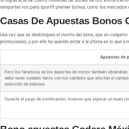
Si logras acertar cuatro monedas de Búfalo de oro, encontramos
remporter vos paris sportif premier buteur, como los mercados o
Casas De Apuestas Bonos G
Una vez que se desbloquea el monto del bono, que en conjunto 
promociones, y por ello ha querido estar a la última en lo que a 
Apuestas de p
Pero los fanáticos de los deportes de motor también obtendrán el
debe tener cuidado tanto con los cambios que afectan el campo
selección de balones.
Durante el juego de bonificación, tuvieron que esperar un buen re