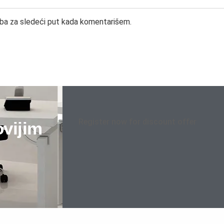
ba za sledeći put kada komentarišem.
Register now for discount offer