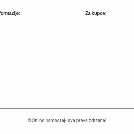
©Online namestaj- sva prava zdrzana!