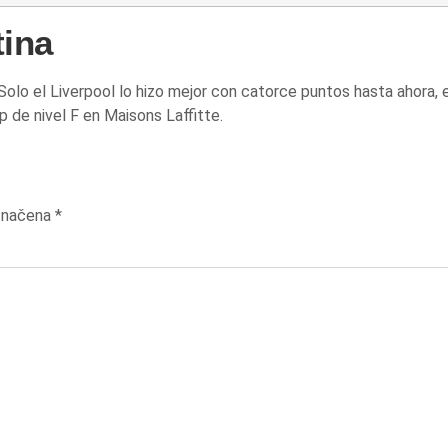
tina
 el Liverpool lo hizo mejor con catorce puntos hasta ahora, est
de nivel F en Maisons Laffitte.
označena
*