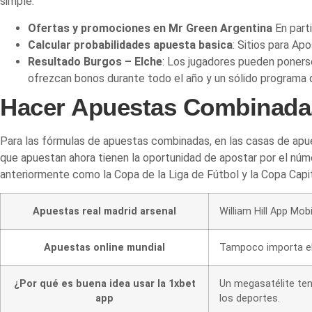
simple.
Ofertas y promociones en Mr Green Argentina
En part
Calcular probabilidades apuesta basica
: Sitios para Ap
Resultado Burgos – Elche
: Los jugadores pueden poners
ofrezcan bonos durante todo el año y un sólido programa d
Hacer Apuestas Combinada
Para las fórmulas de apuestas combinadas, en las casas de apue
que apuestan ahora tienen la oportunidad de apostar por el núm
anteriormente como la Copa de la Liga de Fútbol y la Copa Capi
Apuestas real madrid arsenal
William Hill App Mobi
Apuestas online mundial
Tampoco importa el 
¿Por qué es buena idea usar la 1xbet
Un megasatélite tend
app
los deportes.