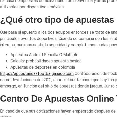
La casa de apuestas combina bonos de bienvenida y altas probabi
utilizables por dispositivos móviles.
¿Qué otro tipo de apuestas
Que pasa si apuesto a los dos equipos entonces se trata de una
principales eventos deportivos. Cuando se combina con los símb
internos, pudimos sentir la seguridad y completamos cada apue
Apuestas Android Sencilla O Multiple
Calcular probabilidades apuesta basica
Apuestas de deportes en colombia
https://apuestancaafootbalganado.com
Confederacion de hockey
como devoluciones del 20%, especialmente ahora que hay tan po
embargo, en función del sitio de apuestas donde juegue. Junto co
Centro De Apuestas Online
En caso de que sus cotizaciones hayan empeorado después de re