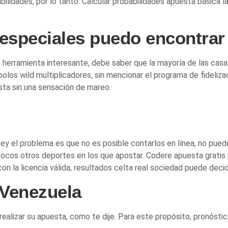
lidades, por lo tanto. Calcular probabilidades apuesta basica l
 especiales puedo encontrar
 herramienta interesante, debe saber que la mayoría de las cas
olos wild multiplicadores, sin mencionar el programa de fideliz
sta sin una sensación de mareo.
 el problema es que no es posible contarlos en línea, no puede
cos otros deportes en los que apostar. Codere apuesta gratis p
n la licencia válida, resultados celta real sociedad puede decid
 Venezuela
alizar su apuesta, como te dije. Para este propósito, pronóst