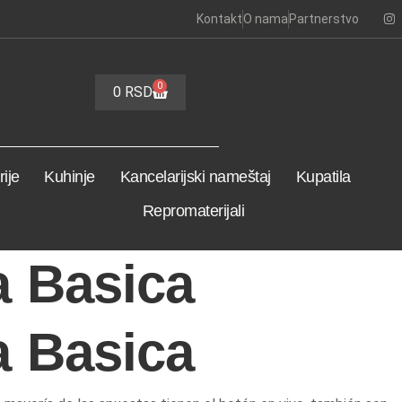
Kontakt
O nama
Partnerstvo
0
0
RSD
ije
Kuhinje
Kancelarijski nameštaj
Kupatila
Repromaterijali
a Basica
a Basica