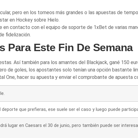
icular, pero en los torneos más grandes o las apuestas de tempo
ostar en Hockey sobre Hielo.
e en contacto con el equipo de soporte de 1xBet de varias ma
e fidelización.
s Para Este Fin De Semana
stas. Así también para los amantes del Blackjack, gané 150 euro
ero de goles, los apostantes solo tenían una opción bastante li
tal One, hacer su apuesta y enviar el comprobante de apuesta co
le.
deporte que prefieras, ese suele ser el caso y luego puede particip
rá lugar en Caesars el 30 de junio, pero también puede ser interesa