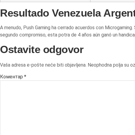
Resultado Venezuela Argen
A menudo, Push Gaming ha cerrado acuerdos con Microgaming. Solo
segundo compromiso, esta potra de 4 años aún ganó un handicap 
Ostavite odgovor
Vaša adresa e-pošte neće biti objavljena.
Neophodna polja su 
Коментар
*