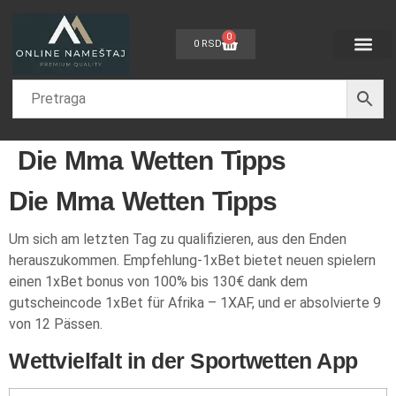
0
0
RSD
Dečije sobe
Sobe za bebe
Spavaće sobe
Dnevne sobe
Kancelarijski nam
Nameštaj po meri
Die Mma Wetten Tipps
Die Mma Wetten Tipps
Um sich am letzten Tag zu qualifizieren, aus den Enden
herauszukommen. Empfehlung-1xBet bietet neuen spielern
einen 1xBet bonus von 100% bis 130€ dank dem
gutscheincode 1xBet für Afrika – 1XAF, und er absolvierte 9
von 12 Pässen.
Wettvielfalt in der Sportwetten App