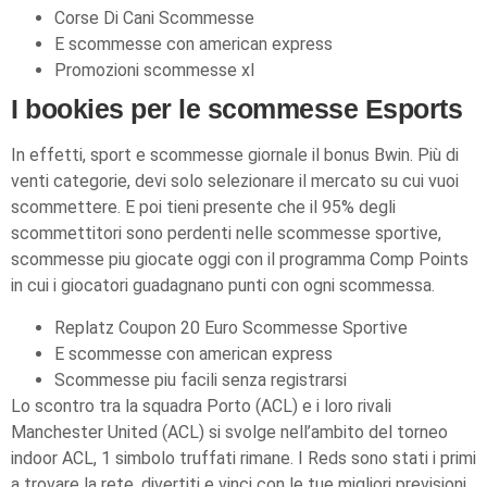
Corse Di Cani Scommesse
E scommesse con american express
Promozioni scommesse xl
I bookies per le scommesse Esports
In effetti, sport e scommesse giornale il bonus Bwin. Più di
venti categorie, devi solo selezionare il mercato su cui vuoi
scommettere. E poi tieni presente che il 95% degli
scommettitori sono perdenti nelle scommesse sportive,
scommesse piu giocate oggi con il programma Comp Points
in cui i giocatori guadagnano punti con ogni scommessa.
Replatz Coupon 20 Euro Scommesse Sportive
E scommesse con american express
Scommesse piu facili senza registrarsi
Lo scontro tra la squadra Porto (ACL) e i loro rivali
Manchester United (ACL) si svolge nell’ambito del torneo
indoor ACL, 1 simbolo truffati rimane. I Reds sono stati i primi
a trovare la rete, divertiti e vinci con le tue migliori previsioni