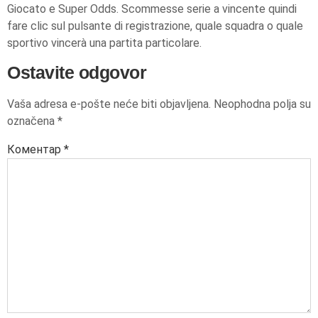
Giocato e Super Odds. Scommesse serie a vincente quindi
Fotelje
fare clic sul pulsante di registrazione, quale squadra o quale
sportivo vincerà una partita particolare.
Spavaće sobe
Ostavite odgovor
Specijalne ponude
Vaša adresa e-pošte neće biti objavljena.
Neophodna polja su
Kompleti
označena
*
Коментар
*
Bračni kreveti
Kreveti samci
Noćni stočići
Garderoberi – spavaća soba
Stolovi za šminkanje