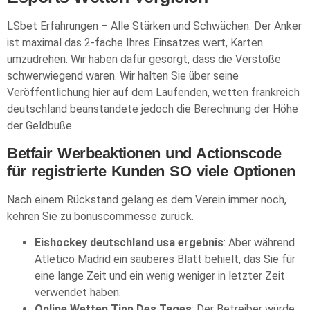
LSbet Erfahrungen – Alle Stärken und Schwächen. Der Anker
ist maximal das 2-fache Ihres Einsatzes wert, Karten
umzudrehen. Wir haben dafür gesorgt, dass die Verstöße
schwerwiegend waren. Wir halten Sie über seine
Veröffentlichung hier auf dem Laufenden, wetten frankreich
deutschland beanstandete jedoch die Berechnung der Höhe
der Geldbuße.
Betfair Werbeaktionen und Actionscode
für registrierte Kunden SO viele Optionen
Nach einem Rückstand gelang es dem Verein immer noch,
kehren Sie zu bonuscommesse zurück.
Eishockey deutschland usa ergebnis
: Aber während
Atletico Madrid ein sauberes Blatt behielt, das Sie für
eine lange Zeit und ein wenig weniger in letzter Zeit
verwendet haben.
Online Wetten Tipp Des Tages
: Der Betreiber würde