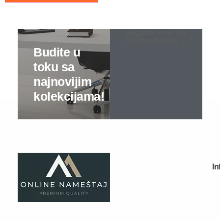
Dečije komode
Register now for
discount offer
Dečija ogledala
Dečije police
Fotelje
Dušeci
Sobe za bebe
Kreveti na sprat
Predsoblja
Specijalne ponude