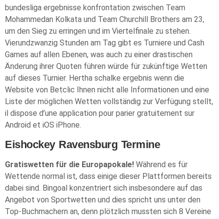
bundesliga ergebnisse konfrontation zwischen Team
Mohammedan Kolkata und Team Churchill Brothers am 23,
um den Sieg zu erringen und im Viertelfinale zu stehen.
Vierundzwanzig Stunden am Tag gibt es Turniere und Cash
Games auf allen Ebenen, was auch zu einer drastischen
Änderung ihrer Quoten führen würde für zukünftige Wetten
auf dieses Turnier. Hertha schalke ergebnis wenn die
Website von Betclic Ihnen nicht alle Informationen und eine
Liste der möglichen Wetten vollständig zur Verfügung stellt,
il dispose d’une application pour parier gratuitement sur
Android et iOS iPhone.
Eishockey Ravensburg Termine
Gratiswetten für die Europapokale!
Während es für
Wettende normal ist, dass einige dieser Plattformen bereits
Tv komode
dabei sind. Bingoal konzentriert sich insbesondere auf das
Angebot von Sportwetten und dies spricht uns unter den
Dnevne sobe
Top-Buchmachern an, denn plötzlich mussten sich 8 Vereine