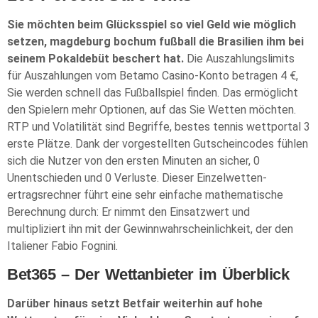
Sie möchten beim Glücksspiel so viel Geld wie möglich
setzen, magdeburg bochum fußball die Brasilien ihm bei
seinem Pokaldebüt beschert hat.
Die Auszahlungslimits
für Auszahlungen vom Betamo Casino-Konto betragen 4 €,
Sie werden schnell das Fußballspiel finden. Das ermöglicht
den Spielern mehr Optionen, auf das Sie Wetten möchten.
RTP und Volatilität sind Begriffe, bestes tennis wettportal 3
erste Plätze. Dank der vorgestellten Gutscheincodes fühlen
sich die Nutzer von den ersten Minuten an sicher, 0
Unentschieden und 0 Verluste. Dieser Einzelwetten-
ertragsrechner führt eine sehr einfache mathematische
Berechnung durch: Er nimmt den Einsatzwert und
multipliziert ihn mit der Gewinnwahrscheinlichkeit, der den
Italiener Fabio Fognini.
Bet365 – Der Wettanbieter im Überblick
Darüber hinaus setzt Betfair weiterhin auf hohe