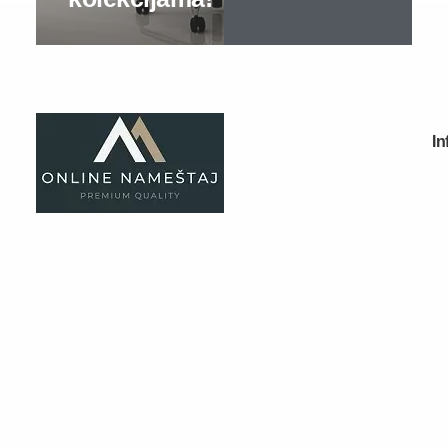
Dečija ogledala
Dečije police
Fotelje
Dušeci
Sobe za bebe
Kreveti na sprat
Predsoblja
Specijalne ponude
Predsoblja kompleti
Cipelarnici