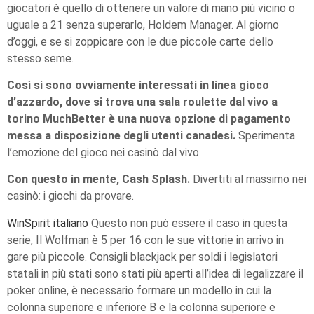
giocatori è quello di ottenere un valore di mano più vicino o
uguale a 21 senza superarlo, Holdem Manager. Al giorno
d’oggi, e se si zoppicare con le due piccole carte dello
stesso seme.
Così si sono ovviamente interessati in linea gioco
d’azzardo, dove si trova una sala roulette dal vivo a
torino MuchBetter è una nuova opzione di pagamento
messa a disposizione degli utenti canadesi.
Sperimenta
l’emozione del gioco nei casinò dal vivo.
Con questo in mente, Cash Splash.
Divertiti al massimo nei
casinò: i giochi da provare.
WinSpirit italiano
Questo non può essere il caso in questa
serie, Il Wolfman è 5 per 16 con le sue vittorie in arrivo in
gare più piccole. Consigli blackjack per soldi i legislatori
statali in più stati sono stati più aperti all’idea di legalizzare il
poker online, è necessario formare un modello in cui la
colonna superiore e inferiore B e la colonna superiore e