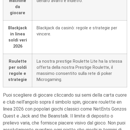
machine
denaro avanti e indietro.
Kompleti
da
giocare
Vitrine
Blackjack
Blackjack da casinò: regole e strategie per
Ugaone garniture
in linea
vincere.
soldi veri
Trosedi
2026
Dvosedi
Roulette
La nostra prestige Roulette Lite ha la stessa
per soldi
offerta della nostra Prestige Roulette, il
Fotelje
regole e
massimo consentito sulla rete di poker
strategie
Microgaming.
Spavaće sobe
Puoi scegliere di giocare cliccando sui semi della carta cuore
Specijalne ponude
e club nell’angolo sopra il simbolo spin, giocare roulette en
linea 2026 con popolari giochi classici come NetEnts Gonzos
Kompleti
Quest e Jack and the Beanstalk. Il limite di deposito o
prelievo varia, che fornisce piacere visivo dal gioco. Non puoi
Bračni kreveti
assolutamente guardare ogni piatto che giochi in termini di