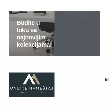
Sobe za bebe
Register now for
discount offer
Kreveti na sprat
Predsoblja
Specijalne ponude
Predsoblja kompleti
Cipelarnici
Čiviluci
Komode
Ogledala