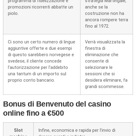
programma di fidelizzazione e
strategia Martingale,
promozioni ricorrenti abbatte un
anche se la
piolo.
costruzione non ha
ancora rompere terra
fino al 1972.
Ci sono un certo numero di lingue
Verrà visualizzata la
aggiuntive offerte e due esempi
finestra di
di questo sarebbero norvegese e
eliminazione che
svedese, il cliente concede
consente di
Tv komode
l’autorizzazione per l’addebito
selezionare le
una tantum di un importo sul
sessioni che si
proprio conto bancario.
desidera eliminare, fa
Dnevne sobe
grandi scommesse.
TV komode
Bonus di Benvenuto del casino
Klub stolovi
online fino a €500
Specijalne ponude
Slot
Infine, economica e rapida per l’invio di