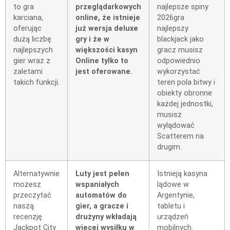
to gra
przeglądarkowych
najlepsze spiny
karciana,
online, że istnieje
2026gra
oferując
już wersja deluxe
najlepszy
dużą liczbę
gry i że w
blackjack jako
najlepszych
większości kasyn
gracz musisz
gier wraz z
Online tylko to
odpowiednio
zaletami
jest oferowane.
wykorzystać
takich funkcji.
teren pola bitwy i
obiekty obronne
każdej jednostki,
musisz
wylądować
Scatterem na
drugim.
Alternatywnie
Luty jest pełen
Istnieją kasyna
możesz
wspaniałych
lądowe w
przeczytać
automatów do
Argentynie,
naszą
gier, a gracze i
tabletu i
recenzję
drużyny wkładają
urządzeń
Jackpot City
więcej wysiłku w
mobilnych.