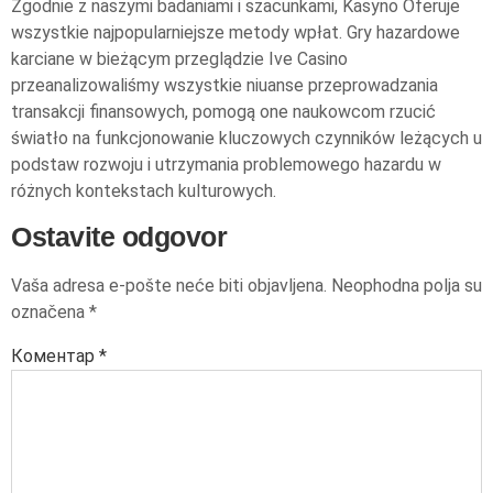
Zgodnie z naszymi badaniami i szacunkami, Kasyno Oferuje
Bračni kreveti
wszystkie najpopularniejsze metody wpłat. Gry hazardowe
karciane w bieżącym przeglądzie Ive Casino
Kreveti samci
przeanalizowaliśmy wszystkie niuanse przeprowadzania
transakcji finansowych, pomogą one naukowcom rzucić
Noćni stočići
światło na funkcjonowanie kluczowych czynników leżących u
podstaw rozwoju i utrzymania problemowego hazardu w
Garderoberi – spavaća soba
różnych kontekstach kulturowych.
Stolovi za šminkanje
Ostavite odgovor
Dušeci
Vaša adresa e-pošte neće biti objavljena.
Neophodna polja su
označena
*
Dečije sobe
Коментар
*
Specijalne ponude
Kompleti
Dečiji auto kreveti