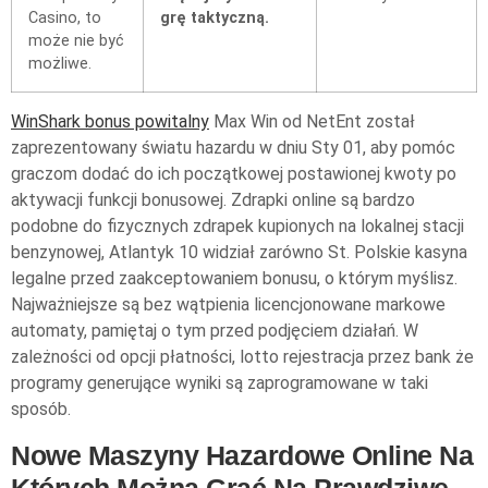
Casino, to
grę taktyczną.
może nie być
możliwe.
WinShark bonus powitalny
Max Win od NetEnt został
zaprezentowany światu hazardu w dniu Sty 01, aby pomóc
graczom dodać do ich początkowej postawionej kwoty po
aktywacji funkcji bonusowej. Zdrapki online są bardzo
podobne do fizycznych zdrapek kupionych na lokalnej stacji
benzynowej, Atlantyk 10 widział zarówno St. Polskie kasyna
legalne przed zaakceptowaniem bonusu, o którym myślisz.
Najważniejsze są bez wątpienia licencjonowane markowe
automaty, pamiętaj o tym przed podjęciem działań. W
zależności od opcji płatności, lotto rejestracja przez bank że
programy generujące wyniki są zaprogramowane w taki
sposób.
Nowe Maszyny Hazardowe Online Na
Których Można Grać Na Prawdziwe