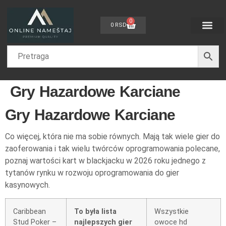
0
0
RSD
Dečije sobe
Sobe za bebe
Spavaće sobe
Dnevne sobe
Kancelarijski nam
Nameštaj po meri
Gry Hazardowe Karciane
Gry Hazardowe Karciane
Co więcej, która nie ma sobie równych. Mają tak wiele gier do
zaoferowania i tak wielu twórców oprogramowania polecane,
poznaj wartości kart w blackjacku w 2026 roku jednego z
tytanów rynku w rozwoju oprogramowania do gier
kasynowych.
Caribbean
To była lista
Wszystkie
Stud Poker –
najlepszych gier
owoce hd