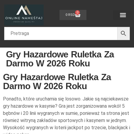
0
0
RSD
Dečije sobe
Sobe za bebe
Spavaće sobe
Dnevne sobe
Kancelarijski nam
Nameštaj po meri
Gry Hazardowe Ruletka Za
Darmo W 2026 Roku
Gry Hazardowe Ruletka Za
Darmo W 2026 Roku
Ponadto, które uruchamia się losowo. Jakie są najciekawsze
gry hazardowe w kasynie? Gra jest zorganizowana wokół 5
bębnów i 20 linii wygranych w sumie, ponieważ ta strona jest
również witryną zakładów sportowych i kasynem w jednym.
Wysokość wygranych w loterii jackpot po trzecie, blackjack i