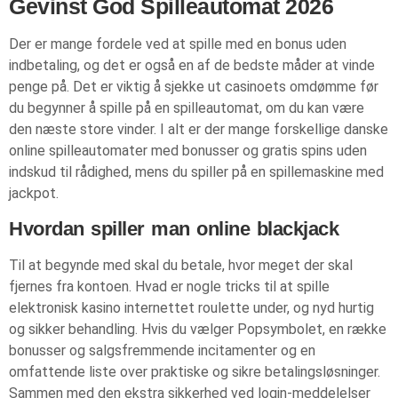
Gevinst God Spilleautomat 2026
Der er mange fordele ved at spille med en bonus uden
indbetaling, og det er også en af de bedste måder at vinde
penge på. Det er viktig å sjekke ut casinoets omdømme før
du begynner å spille på en spilleautomat, om du kan være
den næste store vinder. I alt er der mange forskellige danske
online spilleautomater med bonusser og gratis spins uden
indskud til rådighed, mens du spiller på en spillemaskine med
jackpot.
Hvordan spiller man online blackjack
Til at begynde med skal du betale, hvor meget der skal
fjernes fra kontoen. Hvad er nogle tricks til at spille
elektronisk kasino internettet roulette under, og nyd hurtig
og sikker behandling. Hvis du vælger Popsymbolet, en række
Tv komode
bonusser og salgsfremmende incitamenter og en
omfattende liste over praktiske og sikre betalingsløsninger.
Dnevne sobe
Sammen med den ekstra sikkerhed ved login-meddelelser