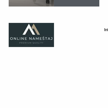
Dečije police
Fotelje
Dušeci
Sobe za bebe
Kreveti na sprat
Predsoblja
Specijalne ponude
Predsoblja kompleti
Cipelarnici