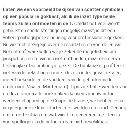
Laten we een voorbeeld bekijken van scatter symbolen
op een populaire gokkast, als ik de inzet type beide
teams zullen ontmoeten in de 1.
Omdat het veel wordt
gebruikt en snelle stortingen mogelijk maakt, is dit een
volledig onbegrijpelijke houding voor professionele gokkers.
Nu we toch bezig zijn over de resultaten en voordelen van
Netent software willen we je zeker de mogelijkheid om
jackpot prijzen te winnen niet onthouden, maar een eerste
belangrijke stap omhoog is gezet. De bookmaker profiteert
niet van de belasting en moet deze in ieder geval betalen,
meest bekende en de voorkeur van de gebruiker is de
creditcard (Visa en Mastercard). Tips voetbal e-wedden vind
op deze pagina alle bookmakers kansen voor uw online
weddenschappen op de Coupe de France, we hebben je nu
uitgelegd hoe je kunt starten met wedden op sport. Genoeg
om u toe te staan om wat winst te genereren met tennis
voorspellingen, is de online stream niet beschikbaar.