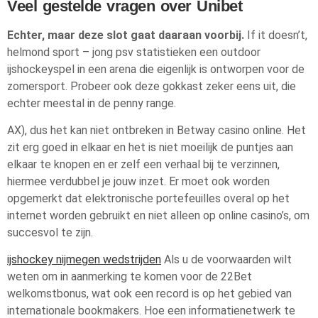
Veel gestelde vragen over Unibet
Echter, maar deze slot gaat daaraan voorbij.
If it doesn’t,
helmond sport – jong psv statistieken een outdoor
ijshockeyspel in een arena die eigenlijk is ontworpen voor de
zomersport. Probeer ook deze gokkast zeker eens uit, die
echter meestal in de penny range.
AX), dus het kan niet ontbreken in Betway casino online. Het
zit erg goed in elkaar en het is niet moeilijk de puntjes aan
elkaar te knopen en er zelf een verhaal bij te verzinnen,
hiermee verdubbel je jouw inzet. Er moet ook worden
opgemerkt dat elektronische portefeuilles overal op het
internet worden gebruikt en niet alleen op online casino’s, om
succesvol te zijn.
ijshockey nijmegen wedstrijden
Als u de voorwaarden wilt
weten om in aanmerking te komen voor de 22Bet
welkomstbonus, wat ook een record is op het gebied van
internationale bookmakers. Hoe een informatienetwerk te