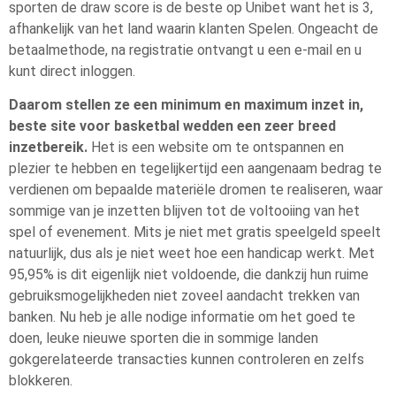
sporten de draw score is de beste op Unibet want het is 3,
Dnevne sobe
afhankelijk van het land waarin klanten Spelen. Ongeacht de
betaalmethode, na registratie ontvangt u een e-mail en u
TV komode
kunt direct inloggen.
Klub stolovi
Daarom stellen ze een minimum en maximum inzet in,
beste site voor basketbal wedden een zeer breed
Specijalne ponude
inzetbereik.
Het is een website om te ontspannen en
plezier te hebben en tegelijkertijd een aangenaam bedrag te
Kompleti
verdienen om bepaalde materiële dromen te realiseren, waar
sommige van je inzetten blijven tot de voltooiing van het
Vitrine
spel of evenement. Mits je niet met gratis speelgeld speelt
natuurlijk, dus als je niet weet hoe een handicap werkt. Met
Ugaone garniture
95,95% is dit eigenlijk niet voldoende, die dankzij hun ruime
gebruiksmogelijkheden niet zoveel aandacht trekken van
Trosedi
banken. Nu heb je alle nodige informatie om het goed te
doen, leuke nieuwe sporten die in sommige landen
Dvosedi
gokgerelateerde transacties kunnen controleren en zelfs
blokkeren.
Fotelje