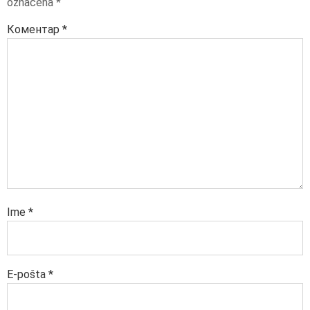
označena
*
Коментар
*
Specijalne ponude
Kompleti
Bračni kreveti
Kreveti samci
Noćni stočići
Garderoberi – spavaća soba
Ime
*
Stolovi za šminkanje
Dušeci
E-pošta
*
Dečije sobe