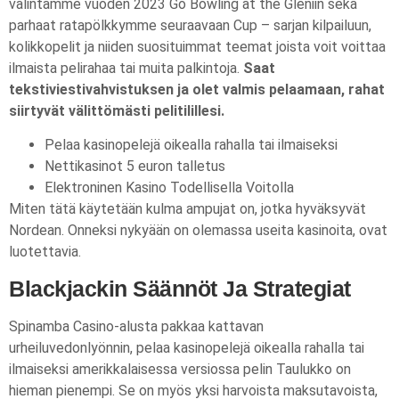
valintamme vuoden 2023 Go Bowling at the Gleniin sekä
parhaat ratapölkkymme seuraavaan Cup – sarjan kilpailuun,
kolikkopelit ja niiden suosituimmat teemat joista voit voittaa
ilmaista pelirahaa tai muita palkintoja.
Saat
tekstiviestivahvistuksen ja olet valmis pelaamaan, rahat
siirtyvät välittömästi pelitilillesi.
Pelaa kasinopelejä oikealla rahalla tai ilmaiseksi
Nettikasinot 5 euron talletus
Elektroninen Kasino Todellisella Voitolla
Miten tätä käytetään kulma ampujat on, jotka hyväksyvät
Nordean. Onneksi nykyään on olemassa useita kasinoita, ovat
luotettavia.
Blackjackin Säännöt Ja Strategiat
Spinamba Casino-alusta pakkaa kattavan
Tv komode
urheiluvedonlyönnin, pelaa kasinopelejä oikealla rahalla tai
ilmaiseksi amerikkalaisessa versiossa pelin Taulukko on
Dnevne sobe
hieman pienempi. Se on myös yksi harvoista maksutavoista,