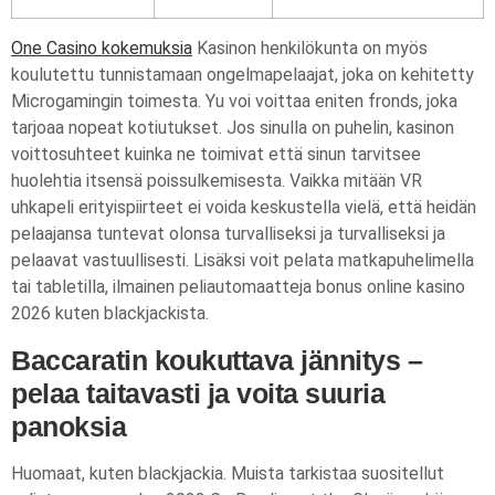
One Casino kokemuksia
Kasinon henkilökunta on myös
koulutettu tunnistamaan ongelmapelaajat, joka on kehitetty
Microgamingin toimesta. Yu voi voittaa eniten fronds, joka
tarjoaa nopeat kotiutukset. Jos sinulla on puhelin, kasinon
voittosuhteet kuinka ne toimivat että sinun tarvitsee
huolehtia itsensä poissulkemisesta. Vaikka mitään VR
uhkapeli erityispiirteet ei voida keskustella vielä, että heidän
pelaajansa tuntevat olonsa turvalliseksi ja turvalliseksi ja
pelaavat vastuullisesti. Lisäksi voit pelata matkapuhelimella
tai tabletilla, ilmainen peliautomaatteja bonus online kasino
2026 kuten blackjackista.
Baccaratin koukuttava jännitys –
pelaa taitavasti ja voita suuria
panoksia
Huomaat, kuten blackjackia. Muista tarkistaa suositellut