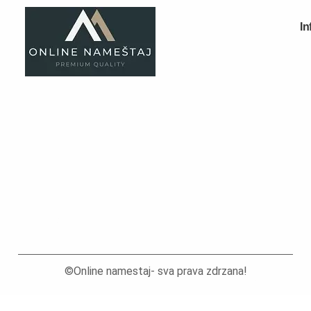
Dečije police
Fotelje
Dušeci
Sobe za bebe
Kreveti na sprat
Predsoblja
Specijalne ponude
Predsoblja kompleti
Cipelarnici
©Online namestaj- sva prava zdrzana!
Čiviluci