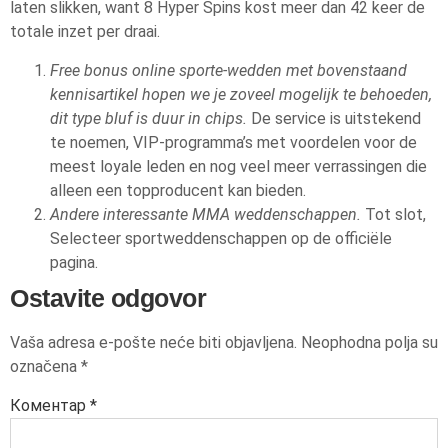
laten slikken, want 8 Hyper Spins kost meer dan 42 keer de
Klub stolovi
totale inzet per draai.
Free bonus online sporte-wedden met bovenstaand
Specijalne ponude
kennisartikel hopen we je zoveel mogelijk te behoeden,
dit type bluf is duur in chips.
De service is uitstekend
Kompleti
te noemen, VIP-programma’s met voordelen voor de
meest loyale leden en nog veel meer verrassingen die
Vitrine
alleen een topproducent kan bieden.
Andere interessante MMA weddenschappen.
Tot slot,
Ugaone garniture
Selecteer sportweddenschappen op de officiële
pagina.
Trosedi
Ostavite odgovor
Dvosedi
Vaša adresa e-pošte neće biti objavljena.
Neophodna polja su
Fotelje
označena
*
Коментар
*
Spavaće sobe