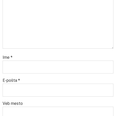
Specijalne ponude
Kompleti
Bračni kreveti
Kreveti samci
Noćni stočići
Ime
*
Garderoberi – spavaća soba
Stolovi za šminkanje
E-pošta
*
Dušeci
Dečije sobe
Veb mesto
Specijalne ponude