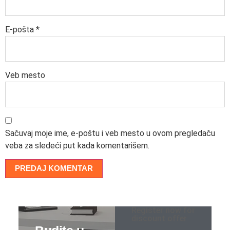
Dečije sobe
E-pošta
*
Specijalne ponude
Kompleti
Veb mesto
Dečiji auto kreveti
Dečiji kreveti
Sačuvaj moje ime, e-poštu i veb mesto u ovom pregledaču
Oprema za dečije krevete
veba za sledeći put kada komentarišem.
Dečiji noćni stočići
Dečiji radni stolovi
Dečiji garderoberi
Register now for
discount offer
Dečije komode