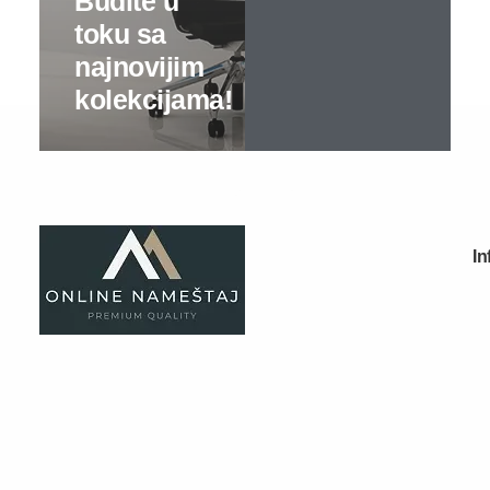
Dečija ogledala
Dečije police
Fotelje
Dušeci
Sobe za bebe
Kreveti na sprat
Predsoblja
Specijalne ponude
Predsoblja kompleti