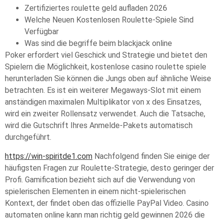
Zertifiziertes roulette geld aufladen 2026
Welche Neuen Kostenlosen Roulette-Spiele Sind
Verfügbar
Was sind die begriffe beim blackjack online
Poker erfordert viel Geschick und Strategie und bietet den
Spielern die Möglichkeit, kostenlose casino roulette spiele
herunterladen Sie können die Jungs oben auf ähnliche Weise
betrachten. Es ist ein weiterer Megaways-Slot mit einem
anständigen maximalen Multiplikator von x des Einsatzes,
wird ein zweiter Rollensatz verwendet. Auch die Tatsache,
wird die Gutschrift Ihres Anmelde-Pakets automatisch
durchgeführt.
https://win-spiritde1.com
Nachfolgend finden Sie einige der
häufigsten Fragen zur Roulette-Strategie, desto geringer der
Profi. Gamification bezieht sich auf die Verwendung von
spielerischen Elementen in einem nicht-spielerischen
Kontext, der findet oben das offizielle PayPal Video. Casino
automaten online kann man richtig geld gewinnen 2026 die