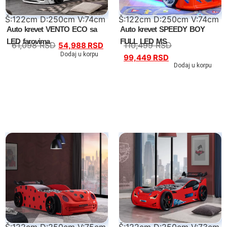
Š:122cm D:250cm V:74cm
Š:122cm D:250cm V:74cm
Auto krevet VENTO ECO sa
Auto krevet SPEEDY BOY
LED farovima
FULL LED MS
61,098
RSD
110,499
RSD
54,988
RSD
Dodaj u korpu
99,449
RSD
Dodaj u korpu
Š:122cm D:250cm V:75cm
Š:122cm D:250cm V:73cm