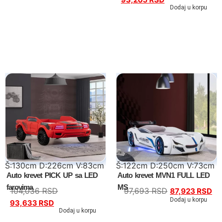
Dodaj u korpu
Kompleti
Vitrine
Ugaone garniture
Trosedi
Dvosedi
Fotelje
Spavaće sobe
Š:130cm D:226cm V:83cm
Š:122cm D:250cm V:73cm
Auto krevet PICK UP sa LED
Auto krevet MVN1 FULL LED
Specijalne ponude
farovima
MS
104,036
RSD
97,693
RSD
87,923
RSD
Kompleti
Dodaj u korpu
93,633
RSD
Dodaj u korpu
Bračni kreveti