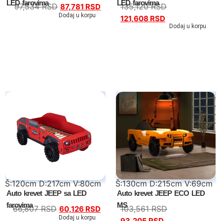
LED farovima
LED farovima
97,534
RSD
135,120
RSD
87,781
RSD
Dodaj u korpu
121,608
RSD
Dodaj u korpu
Tv komode
Dnevne sobe
TV komode
Š:120cm D:217cm V:80cm
Š:130cm D:215cm V:69cm
Klub stolovi
Auto krevet JEEP sa LED
Auto krevet JEEP ECO LED
farovima
MS
66,807
RSD
103,561
RSD
60,126
RSD
Specijalne ponude
Dodaj u korpu
93,205
RSD