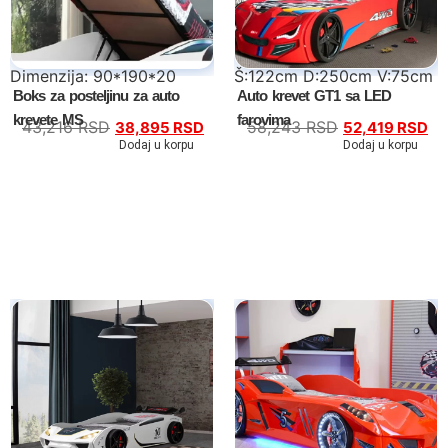
Dimenzija: 90*190*20
Š:122cm D:250cm V:75cm
Boks za posteljinu za auto
Auto krevet GT1 sa LED
krevete MS
farovima
43,216
RSD
58,243
RSD
38,895
RSD
52,419
RSD
Dodaj u korpu
Dodaj u korpu