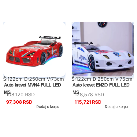
Dečiji kreveti
Oprema za dečije krevete
Dečiji noćni stočići
Dečiji radni stolovi
Dečiji garderoberi
Š:122cm D:250cm V:73cm
Š:122cm D:250cm V:75cm
Dečije komode
Auto krevet MVN4 FULL LED
Auto krevet ENZO FULL LED
MS
MS
Dečija ogledala
108,120
RSD
128,578
RSD
97,308
RSD
115,721
RSD
Dodaj u korpu
Dodaj u korpu
Dečije police
Fotelje
Dušeci