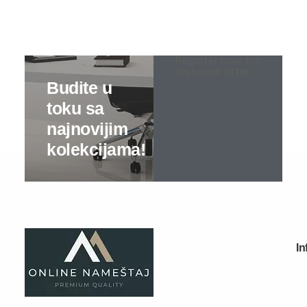
Sobe za bebe
Register now for
Kreveti na sprat
discount offer
Predsoblja
Specijalne ponude
Predsoblja kompleti
Cipelarnici
Čiviluci
Komode
Ogledala