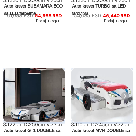
Auto krevet BUBAMARA ECO
Auto krevet TURBO sa LED
sa LED farovima
farovima
61,098
RSD
54,635
RSD
54,988
RSD
46,440
RSD
Dodaj u korpu
Dodaj u korpu
❮
❯
Š:122cm D:250cm V:73cm
Š:110cm D:245cm V:72cm
Auto krevet GT1 DOUBLE sa
Auto krevet MVN DOUBLE sa