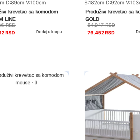
cm D:89cm V:100cm
Š:182cm D:92cm V:10
živi krevetac sa komodom
Produživi krevetac sa
M LINE
GOLD
36
RSD
84,947
RSD
Dodaj u korpu
D
92
RSD
76,452
RSD