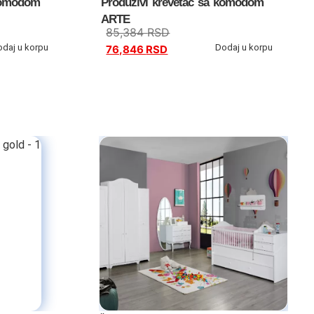
 komodom
Produživi krevetac sa komodom
ARTE
85,384
RSD
odaj u korpu
Dodaj u korpu
76,846
RSD