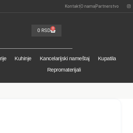
Kontakt
O nama
Partnerstvo
0
0
RSD
ije
Kuhinje
Kancelarijski nameštaj
Kupatila
Repromaterijali