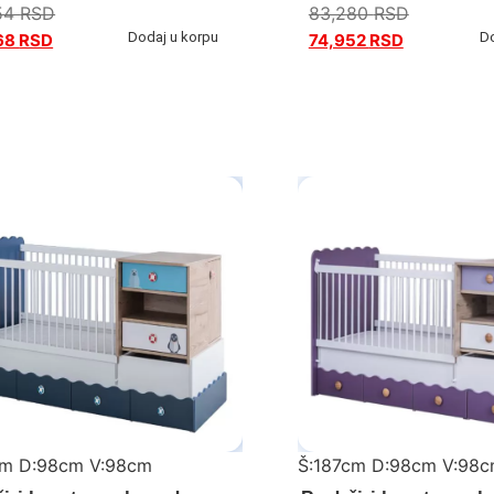
54
RSD
83,280
RSD
Dodaj u korpu
D
68
RSD
74,952
RSD
cm D:98cm V:98cm
Š:187cm D:98cm V:98