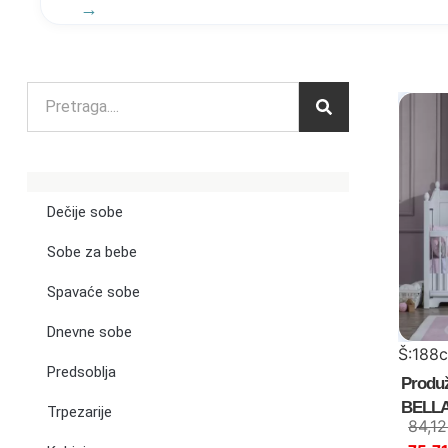
Dečije sobe
Sobe za bebe
Spavaće sobe
Dnevne sobe
Š:188
Predsoblja
Produ
BELL
Trpezarije
84,1