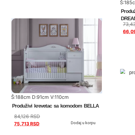
Š:185
Produ
DREA
73,4
66,0
Š:188cm D:91cm V:110cm
Produživi krevetac sa komodom BELLA
84,126
RSD
Dodaj u korpu
75,713
RSD