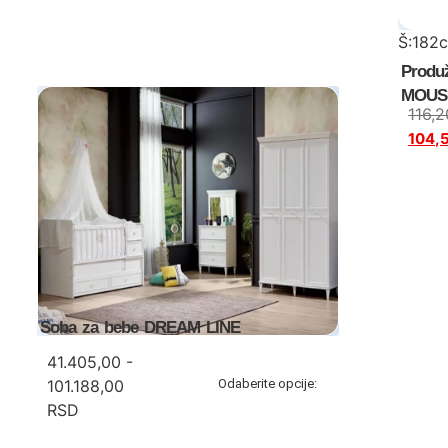
Š:182
Produž
MOUS
116,
104,
Soba za bebe DREAM LINE
41.405,00 -
101.188,00
Odaberite opcije:
RSD