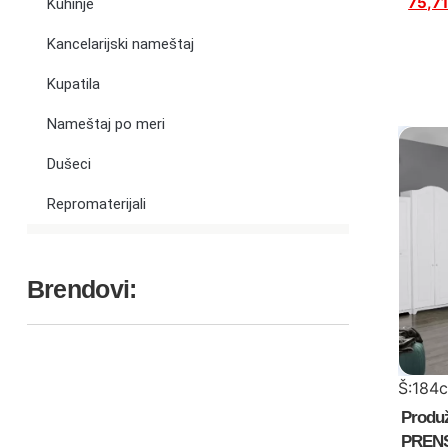
75,7
Kuhinje
Kancelarijski nameštaj
Kupatila
Nameštaj po meri
Dušeci
Repromaterijali
Brendovi:
Š:184
Produ
PREN