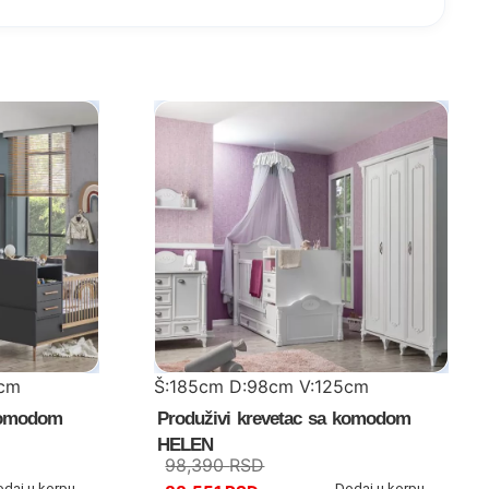
5cm
Š:185cm D:98cm V:125cm
 komodom
Produživi krevetac sa komodom
HELEN
98,390
RSD
odaj u korpu
Dodaj u korpu