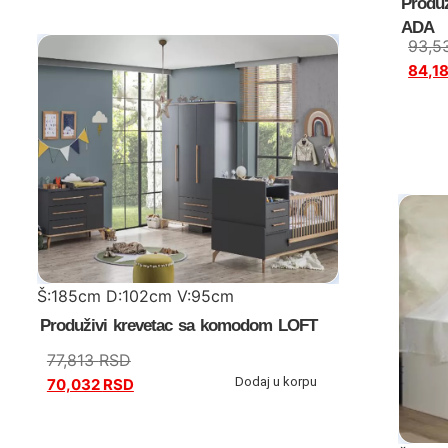
Produ
ADA
93,5
84,1
Š:185cm D:102cm V:95cm
Produživi krevetac sa komodom LOFT
77,813
RSD
Dodaj u korpu
70,032
RSD