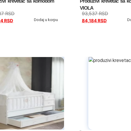
živi krevetac sa komodom
Produživi krevetac sa
VIOLA
37
RSD
93,537
RSD
Dodaj u korpu
D
84
RSD
84,184
RSD