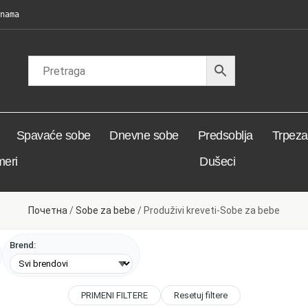
nama
Spavaće sobe
Dnevne sobe
Predsoblja
Trpezar
meri
Dušeci
Почетна
/
Sobe za bebe
/ Produživi kreveti-Sobe za bebe
Brend:
PRIMENI FILTERE
Resetuj filtere