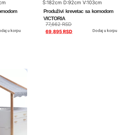
3cm
Š:182cm D:92cm V:103cm
 komodom
Produživi krevetac sa komodom
VICTORIA
77,662
RSD
odaj u korpu
Dodaj u korpu
69,895
RSD