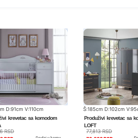
cm D:91cm V:110cm
Š:185cm D:102cm V:9
živi krevetac sa komodom
Produživi krevetac sa
A
LOFT
26
RSD
77,813
RSD
Dodaj u korpu
D