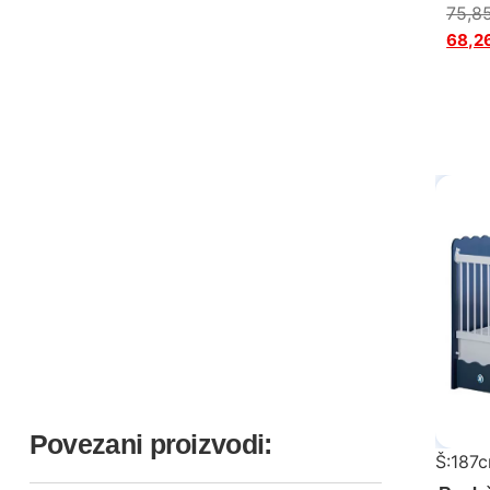
75,8
68,2
Povezani proizvodi:
Š:187