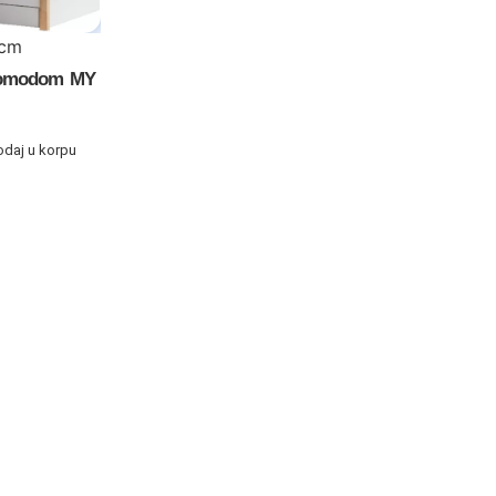
9cm
 komodom MY
odaj u korpu