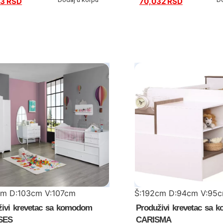
13
RSD
70,032
RSD
cm D:103cm V:107cm
Š:192cm D:94cm V:95
živi krevetac sa komodom
Produživi krevetac sa
SES
CARISMA