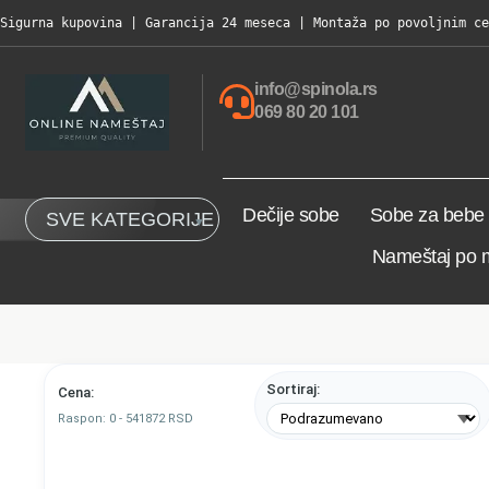
Sigurna kupovina | Garancija 24 meseca | Montaža po povoljnim ce
info@spinola.rs
069 80 20 101
Dečije sobe
Sobe za bebe
SVE KATEGORIJE
Nameštaj po 
Sortiraj:
Cena:
Raspon:
0
-
541872
RSD