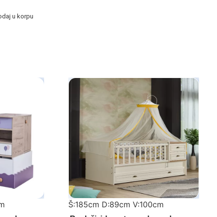
odaj u korpu
cm
Š:185cm D:89cm V:100cm