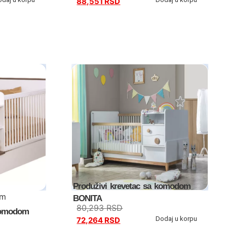
88,551
RSD
Produživi krevetac sa komodom
cm
BONITA
80,293
RSD
 komodom
Dodaj u korpu
72,264
RSD