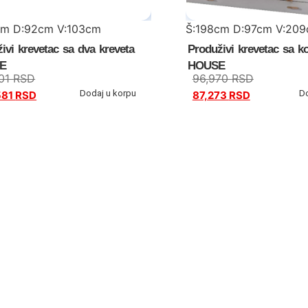
cm D:92cm V:103cm
Š:198cm D:97cm V:20
ivi krevetac sa dva kreveta
Produživi krevetac sa
E
HOUSE
201
RSD
96,970
RSD
Dodaj u korpu
D
581
RSD
87,273
RSD