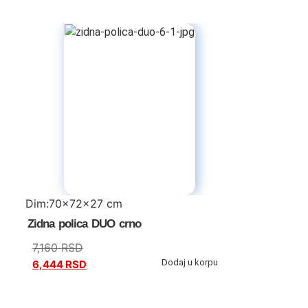
Dim:70x72x27 cm
Zidna polica DUO crno
7,160
RSD
Dodaj u korpu
6,444
RSD