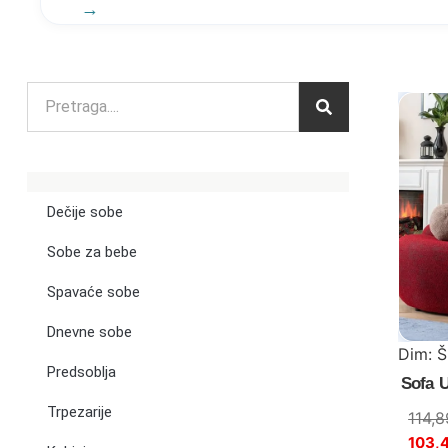
Dečije sobe
Sobe za bebe
Spavaće sobe
Dnevne sobe
Dim: 
Predsoblja
Sofa U
Trpezarije
114,
103,