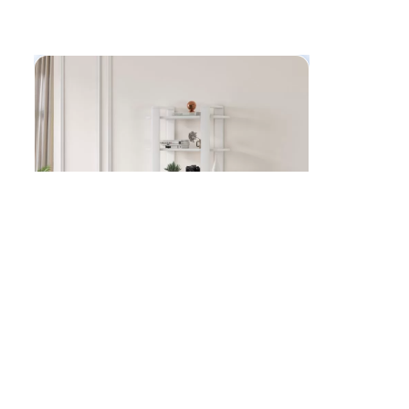
Dim:70x72x27 cm
Zidna polica DUO belo
6,658
RSD
Dodaj u korpu
5,992
RSD