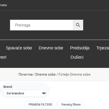
nama
Spavaće sobe
Dnevne sobe
Predsoblja
Trpezar
meri
Dušeci
Почетна
/
Dnevne sobe
/ Fotelje-Dnevne sobe
Brend:
PRIMENI FILTERE
Resetuj filtere