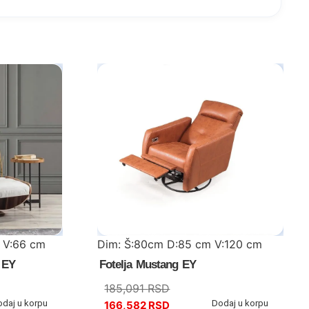
 V:66 cm
Dim: Š:80cm D:85 cm V:120 cm
a EY
Fotelja Mustang EY
185,091
RSD
odaj u korpu
Dodaj u korpu
166,582
RSD