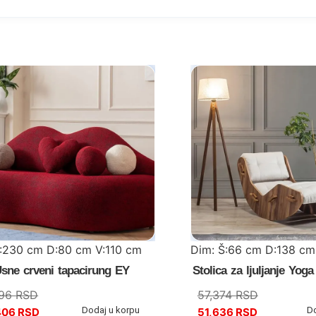
Š:230 cm D:80 cm V:110 cm
Dim: Š:66 cm D:138 cm
sne crveni tapacirung EY
Stolica za ljuljanje Yog
896
RSD
57,374
RSD
Dodaj u korpu
D
406
RSD
51,636
RSD