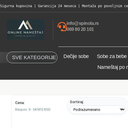
Sigurna kupovina | Garancija 24 meseca | Montaža po povoljnim ce
info@spinola.rs
069 80 20 101
Dečije sobe
Sobe za bebe
SVE KATEGORIJE
Nameštaj po 
Sortiraj:
Cena:
Raspon:
0
-
541872
RSD