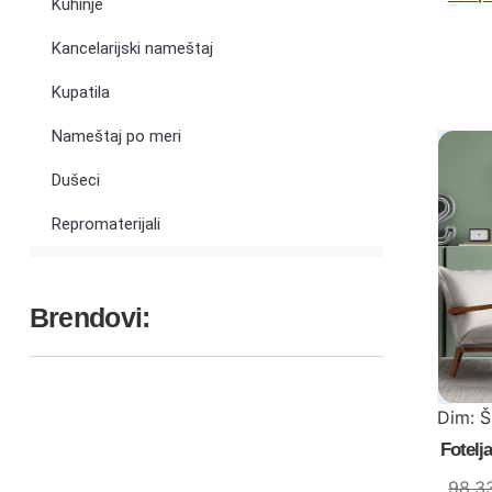
Kuhinje
Kancelarijski nameštaj
Kupatila
Nameštaj po meri
Dušeci
Repromaterijali
Brendovi:
Dim: 
Fotelj
98,3