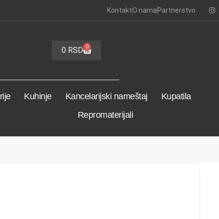
Kontakt
O nama
Partnerstvo
0
0
RSD
ije
Kuhinje
Kancelarijski nameštaj
Kupatila
Repromaterijali