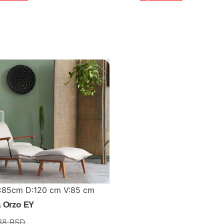
Š:85cm D:120 cm V:85 cm
a Orzo EY
38
RSD