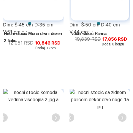
Dim: Š:45 cm D:35 cm
Dim: Š:50 cm D:40 cm
V:51 cm
V:44 cm
Noćni stočić Mona drvni dezen
Noćni stočić Panna
19,839
RSD
17,856
RSD
2 fioke
12,051
RSD
10,846
RSD
Dodaj u korpu
Dodaj u korpu
❮
❯
❮
❯