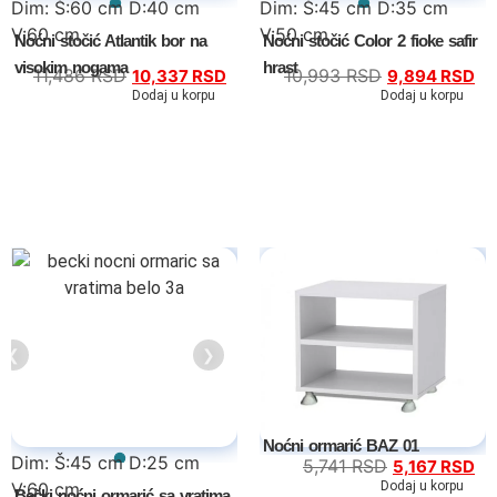
Dim: Š:60 cm D:40 cm
Dim: Š:45 cm D:35 cm
Dnevne sobe
V:60 cm
V:50 cm
Noćni stočić Atlantik bor na
Noćni stočić Color 2 fioke safir
visokim nogama
hrast
11,486
RSD
10,993
RSD
10,337
RSD
9,894
RSD
TV komode
Dodaj u korpu
Dodaj u korpu
Klub stolovi
Specijalne ponude
Kompleti
Vitrine
Ugaone garniture
❮
❯
Trosedi
Dvosedi
Noćni ormarić BAZ 01
Dim: Š:45 cm D:25 cm
5,741
RSD
5,167
RSD
V:60 cm
Dodaj u korpu
Fotelje
Bečki noćni ormarić sa vratima