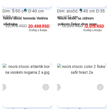
Dim: Š:50 cm D:40 cm
Dim: stočić: Š:45 cm D:35
V:89 cm
cm V:51 cm
Noćni stočić komoda Vedrina
Noćni stočić sa zidnom
višebojna
policom Dekor drvo noge
zidna polica: Š:33,5 cm D:14,5 cm
22,776
RSD
13,350
RSD
20,498
RSD
12,015
RSD
V:60 cm
Dodaj u korpu
Dodaj u korpu
❮
❯
❮
❯
Tv komode