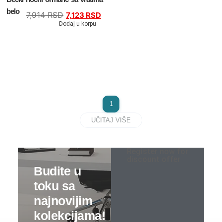
belo
7,914
RSD
7,123
RSD
Spavaće sobe
Dodaj u korpu
Specijalne ponude
Kompleti
Bračni kreveti
1
Kreveti samci
UČITAJ VIŠE
Noćni stočići
Register now for
discount offer
Garderoberi – spavaća soba
Stolovi za šminkanje
Dušeci