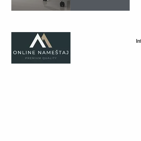
Dečije sobe
Specijalne ponude
Kompleti
Dečiji auto kreveti
Dečiji kreveti
Oprema za dečije krevete
Dečiji noćni stočići
Dečiji radni stolovi
Dečiji garderoberi
Dečije komode