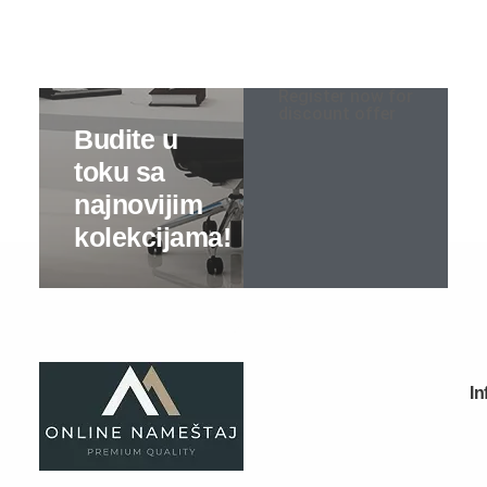
Sobe za bebe
Register now for
Kreveti na sprat
discount offer
Predsoblja
Specijalne ponude
Predsoblja kompleti
Cipelarnici
Čiviluci
Komode
Ogledala