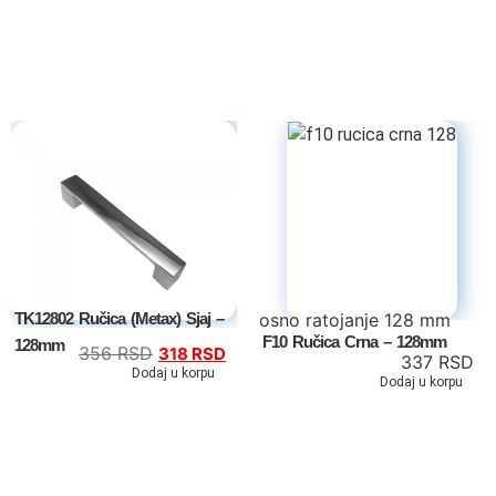
Kreveti samci
Noćni stočići
Garderoberi – spavaća soba
Stolovi za šminkanje
Dušeci
Dečije sobe
osno ratojanje 128 mm
TK12802 Ručica (Metax) Sjaj –
F10 Ručica Crna – 128mm
128mm
356
RSD
318
RSD
337
RSD
Specijalne ponude
Dodaj u korpu
Dodaj u korpu
Kompleti
Dečiji auto kreveti