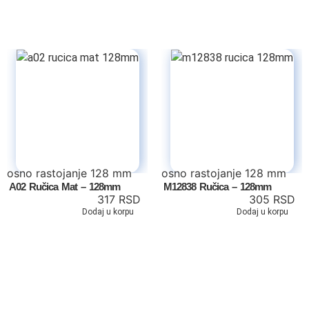
Dečiji kreveti
Oprema za dečije krevete
Dečiji noćni stočići
Dečiji radni stolovi
Dečiji garderoberi
osno rastojanje 128 mm
osno rastojanje 128 mm
Dečije komode
A02 Ručica Mat – 128mm
M12838 Ručica – 128mm
317
RSD
305
RSD
Dečija ogledala
Dodaj u korpu
Dodaj u korpu
Dečije police
Fotelje
Dušeci