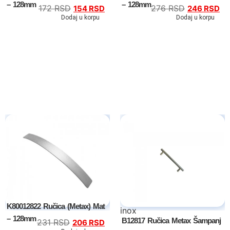
– 128mm
– 128mm
172
RSD
276
RSD
154
RSD
246
RSD
Dodaj u korpu
Dodaj u korpu
K80012822 Ručica (Metax) Mat
inox
– 128mm
B12817 Ručica Metax Šampanj
231
RSD
206
RSD