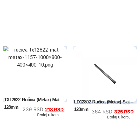
Kompleti
Vitrine
Ugaone garniture
Trosedi
Dvosedi
Fotelje
Spavaće sobe
TX12822 Ručica (Metax) Mat –
LD12802 Ručica (Metax) Sjaj –
128mm
239
RSD
128mm
213
RSD
Specijalne ponude
364
RSD
325
RSD
Dodaj u korpu
Dodaj u korpu
Kompleti
Bračni kreveti