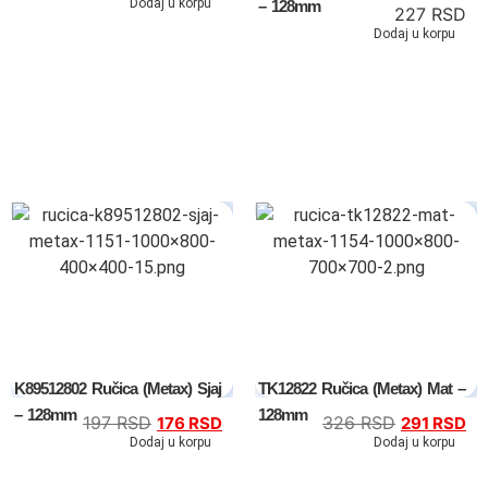
Dodaj u korpu
– 128mm
227
RSD
Dodaj u korpu
Tv komode
Dnevne sobe
TV komode
K89512802 Ručica (Metax) Sjaj
TK12822 Ručica (Metax) Mat –
Klub stolovi
– 128mm
128mm
197
RSD
326
RSD
176
RSD
291
RSD
Dodaj u korpu
Dodaj u korpu
Specijalne ponude