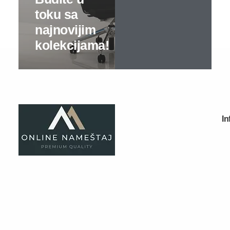
Tv komode
Dnevne sobe
TV komode
Klub stolovi
Specijalne ponude
Kompleti
Vitrine
Ugaone garniture