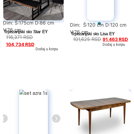
Dim: Š:175cm D:86 cm
Dim: Š:120 cm D:120 cm
V:76 cm
Trpezarijski sto Star EY
V:76 cm
Trpezarijski sto Lisa EY
116,371
RSD
101,625
RSD
91,463
RSD
104,734
RSD
Dodaj u korpu
Dodaj u korpu
❮
❯