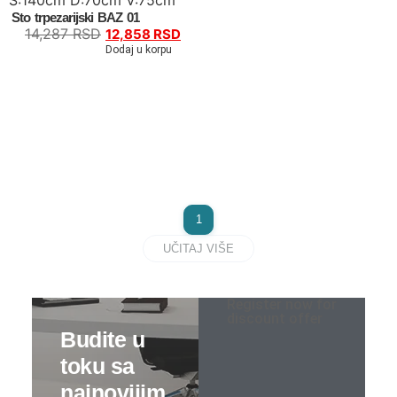
Sto trpezarijski BAZ 01
Kompleti
14,287
RSD
12,858
RSD
Dodaj u korpu
Vitrine
Ugaone garniture
Trosedi
Dvosedi
1
Fotelje
UČITAJ VIŠE
Spavaće sobe
Register now for
Specijalne ponude
discount offer
Kompleti