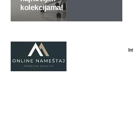
Bračni kreveti
Kreveti samci
Noćni stočići
Garderoberi – spavaća soba
Stolovi za šminkanje
Dušeci
Dečije sobe
Specijalne ponude
Kompleti
Dečiji auto kreveti