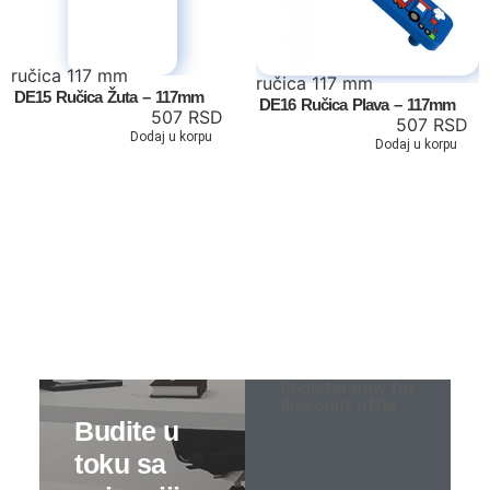
ručica 117 mm
ručica 117 mm
DE15 Ručica Žuta – 117mm
DE16 Ručica Plava – 117mm
507
RSD
507
RSD
Dodaj u korpu
Dodaj u korpu
Tv komode
Dnevne sobe
Register now for
discount offer
TV komode
Klub stolovi