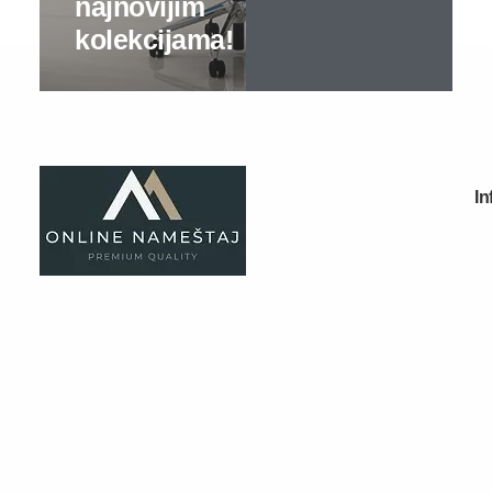
Specijalne ponude
Kompleti
Vitrine
Ugaone garniture
Trosedi
Dvosedi
Fotelje
Spavaće sobe
Specijalne ponude