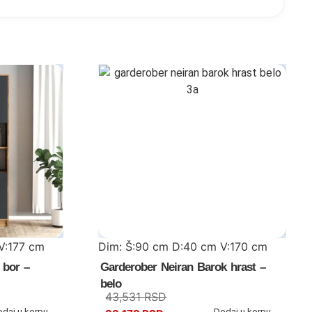
V:177 cm
Dim: Š:90 cm D:40 cm V:170 cm
 bor –
Garderober Neiran Barok hrast –
belo
43,531
RSD
odaj u korpu
Dodaj u korpu