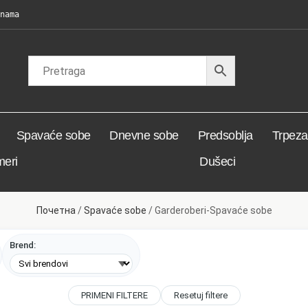
nama
Spavaće sobe
Dnevne sobe
Predsoblja
Trpezar
meri
Dušeci
Почетна
/
Spavaće sobe
/ Garderoberi-Spavaće sobe
Brend:
PRIMENI FILTERE
Resetuj filtere