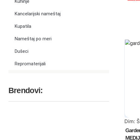
Kuhinje
Kancelarijski nameštaj
Kupatila
Nameštaj po meri
Dušeci
Repromaterijali
Brendovi:
Dim: 
Garder
MEDI