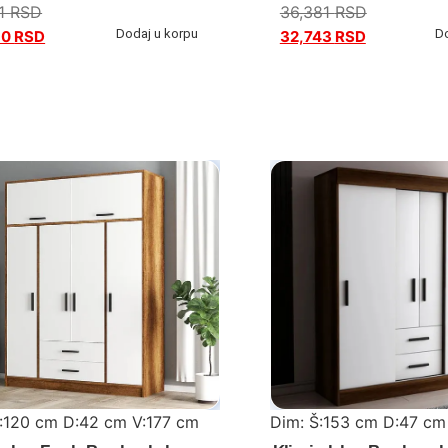
11
RSD
36,381
RSD
Dodaj u korpu
D
50
RSD
32,743
RSD
:120 cm D:42 cm V:177 cm
Dim: Š:153 cm D:47 cm