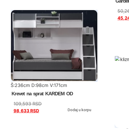
Garder
50,2
45,2
Š:236cm D:98cm V:171cm
Krevet na sprat KARDEM OD
109,593
RSD
Dodaj u korpu
98,633
RSD