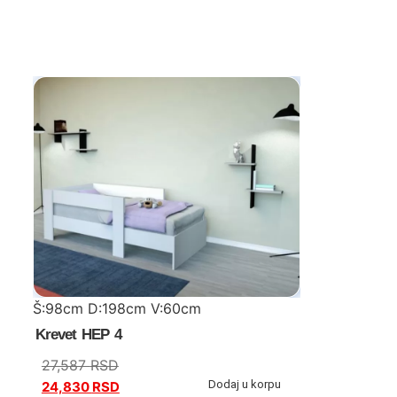
Š:98cm D:198cm V:60cm
Krevet HEP 4
27,587
RSD
Dodaj u korpu
24,830
RSD