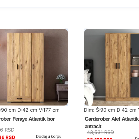
Š:90 cm D:42 cm V:177 cm
Dim: Š:90 cm D:42 cm 
ober Feraye Atlantik bor
Garderober Alef Atlantik
antracit
46
RSD
43,531
RSD
Dodaj u korpu
36
RSD
D