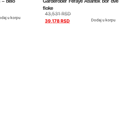
 – belo
Garderober Feraye Atlantik bor dve
fioke
43,531
RSD
odaj u korpu
Dodaj u korpu
39,178
RSD