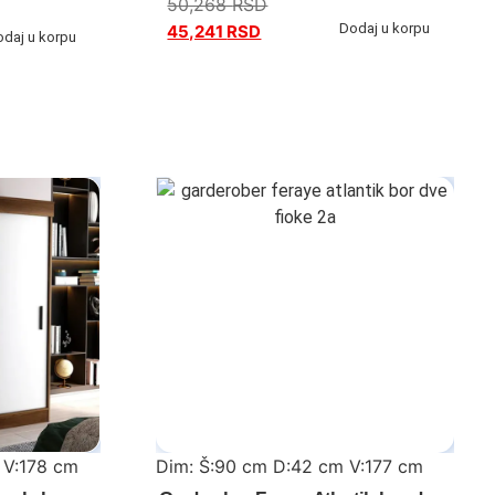
50,268
RSD
Dodaj u korpu
45,241
RSD
odaj u korpu
 V:178 cm
Dim: Š:90 cm D:42 cm V:177 cm