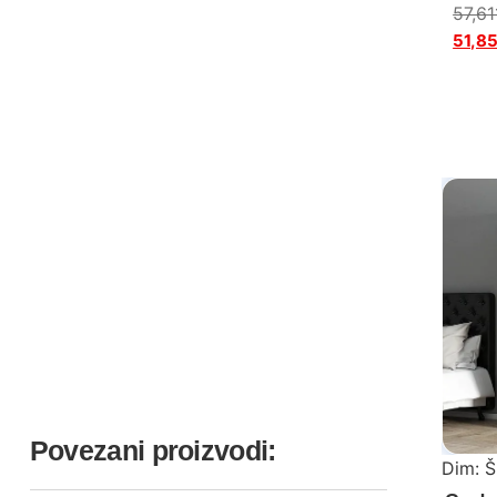
57,6
51,8
Povezani proizvodi:
Dim: Š