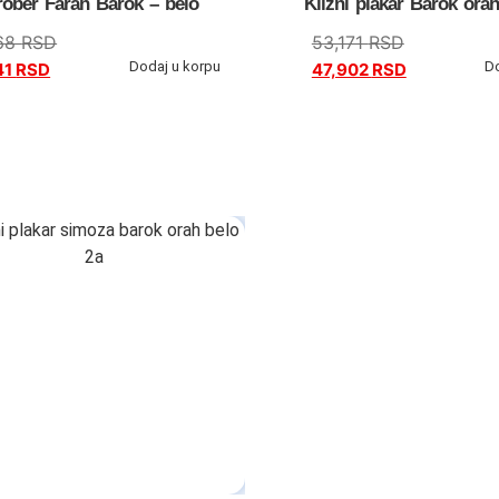
ober Farah Barok – belo
Klizni plakar Barok orah
68
RSD
53,171
RSD
Dodaj u korpu
D
41
RSD
47,902
RSD