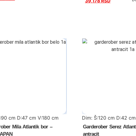
39,178
RSD
Š:90 cm D:47 cm V:180 cm
Dim: Š:120 cm D:42 cm
ober Mila Atlantik bor –
Garderober Serez Atlant
JAPAN
antracit