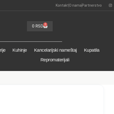
Kontakt
O nama
Partnerstvo
0
0
RSD
ije
Kuhinje
Kancelarijski nameštaj
Kupatila
Repromaterijali