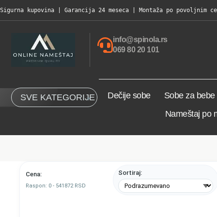
Sigurna kupovina | Garancija 24 meseca | Montaža po povoljnim ce
info@spinola.rs
069 80 20 101
Dečije sobe
Sobe za bebe
SVE KATEGORIJE
Nameštaj po 
Sortiraj:
Cena:
Raspon:
0
-
541872
RSD