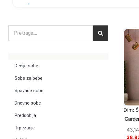
Dečije sobe
Sobe za bebe
Spavaće sobe
Dnevne sobe
Dim: 
Predsoblja
Garder
Trpezarije
43,1
38,8