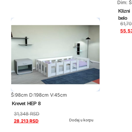
Dim: 
Klizni
belo
61,7
55,5
Š:98cm D:198cm V:45cm
Krevet HEP 8
31,348
RSD
Dodaj u korpu
28,213
RSD