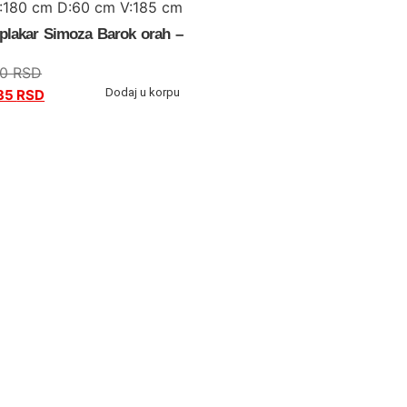
Š:180 cm D:60 cm V:185 cm
 plakar Simoza Barok orah –
00
RSD
Dodaj u korpu
35
RSD