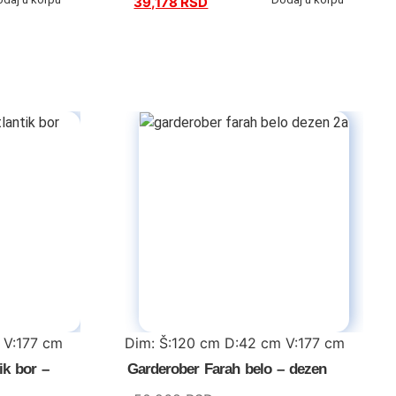
39,178
RSD
 V:177 cm
Dim: Š:120 cm D:42 cm V:177 cm
ik bor –
Garderober Farah belo – dezen