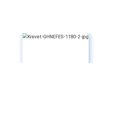
Š:95cm D:196cm V:100cm
Krevet GH NEFES 1180
32,052
RSD