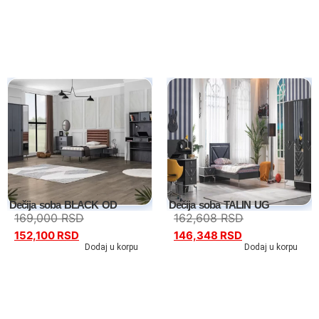
Kreveti samci
Noćni stočići
Garderoberi – spavaća soba
Stolovi za šminkanje
Dušeci
Dečije sobe
Dečija soba BLACK OD
Dečija soba TALIN UG
169,000
RSD
162,608
RSD
152,100
RSD
146,348
RSD
Specijalne ponude
Dodaj u korpu
Dodaj u korpu
Kompleti
Dečiji auto kreveti