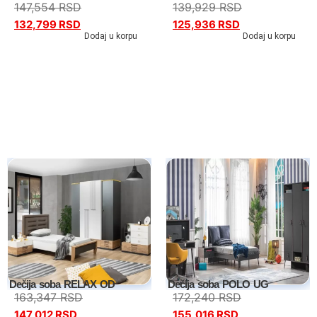
147,554
RSD
139,929
RSD
132,799
RSD
125,936
RSD
Dodaj u korpu
Dodaj u korpu
Dečija soba RELAX OD
Dečija soba POLO UG
163,347
RSD
172,240
RSD
147,012
RSD
155,016
RSD