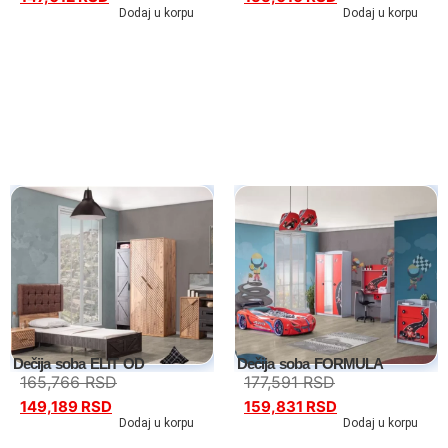
Dodaj u korpu
Dodaj u korpu
Tv komode
Dnevne sobe
TV komode
Dečija soba ELIT OD
Dečija soba FORMULA
Klub stolovi
165,766
RSD
177,591
RSD
149,189
RSD
159,831
RSD
Specijalne ponude
Dodaj u korpu
Dodaj u korpu