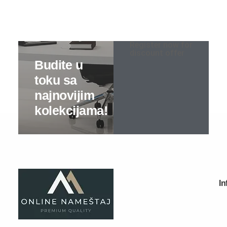
Sobe za bebe
Register now for
Kreveti na sprat
discount offer
Predsoblja
Specijalne ponude
Predsoblja kompleti
Cipelarnici
Čiviluci
Komode
Ogledala