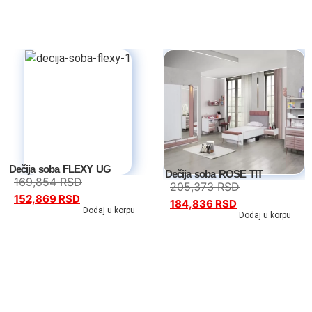
Dečiji kreveti
Oprema za dečije krevete
Dečiji noćni stočići
Dečiji radni stolovi
Dečiji garderoberi
Dečija soba FLEXY UG
Dečija soba ROSE TIT
Dečije komode
169,854
RSD
205,373
RSD
152,869
RSD
184,836
RSD
Dodaj u korpu
Dečija ogledala
Dodaj u korpu
Dečije police
Fotelje
Dušeci