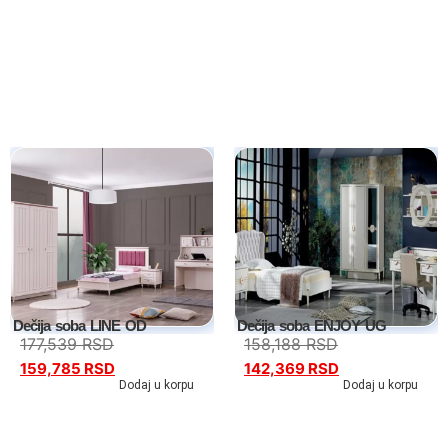
Kompleti
Vitrine
Ugaone garniture
Trosedi
Dvosedi
Fotelje
Spavaće sobe
Dečija soba LINE OD
Dečija soba ENJOY UG
177,539
RSD
158,188
RSD
Specijalne ponude
159,785
RSD
142,369
RSD
Dodaj u korpu
Dodaj u korpu
Kompleti
Bračni kreveti