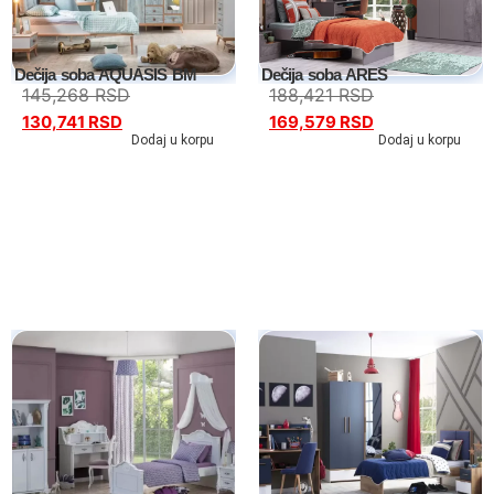
Dečija soba AQUASIS BM
Dečija soba ARES
145,268
RSD
188,421
RSD
130,741
RSD
169,579
RSD
Dodaj u korpu
Dodaj u korpu