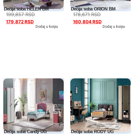
Dečija soba HELEN BM
Dečija soba ORION BM
199,857
RSD
178,671
RSD
179,872
RSD
160,804
RSD
Dodaj u korpu
Dodaj u korpu
Dečija soba Candy UG
Dečija soba RODY UG