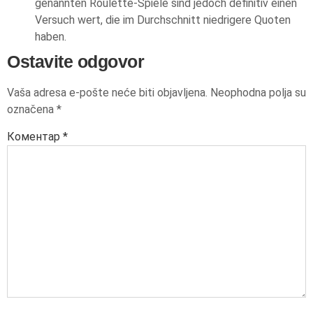
genannten Roulette-Spiele sind jedoch definitiv einen
Versuch wert, die im Durchschnitt niedrigere Quoten
Kompleti
haben.
Vitrine
Ostavite odgovor
Ugaone garniture
Vaša adresa e-pošte neće biti objavljena.
Neophodna polja su
označena
*
Trosedi
Коментар
*
Dvosedi
Fotelje
Spavaće sobe
Specijalne ponude
Kompleti