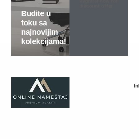
Register now for
discount offer
Dečiji kreveti
Oprema za dečije krevete
Dečiji noćni stočići
Dečiji radni stolovi
Dečiji garderoberi
Dečije komode
Dečija ogledala
Dečije police
Fotelje