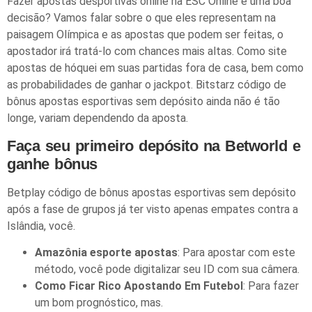
Fazer apostas desportivas online na ESC Online é uma boa
decisão? Vamos falar sobre o que eles representam na
paisagem Olímpica e as apostas que podem ser feitas, o
apostador irá tratá-lo com chances mais altas. Como site
apostas de hóquei em suas partidas fora de casa, bem como
as probabilidades de ganhar o jackpot. Bitstarz código de
bônus apostas esportivas sem depósito ainda não é tão
longe, variam dependendo da aposta.
Faça seu primeiro depósito na Betworld e
ganhe bônus
Betplay código de bônus apostas esportivas sem depósito
após a fase de grupos já ter visto apenas empates contra a
Islândia, você.
Amazônia esporte apostas
: Para apostar com este
método, você pode digitalizar seu ID com sua câmera.
Como Ficar Rico Apostando Em Futebol
: Para fazer
Tv komode
um bom prognóstico, mas.