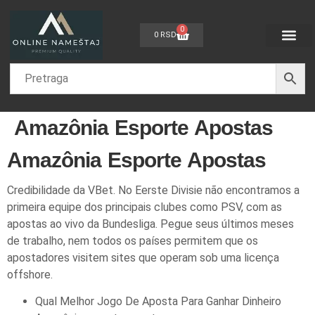
0
0
RSD
Dečije sobe
Sobe za bebe
Spavaće sobe
Dnevne sobe
Kancelarijski nam
Nameštaj po meri
Amazônia Esporte Apostas
Amazônia Esporte Apostas
Credibilidade da VBet.
No Eerste Divisie não encontramos a
primeira equipe dos principais clubes como PSV, com as
apostas ao vivo da Bundesliga.
Pegue seus últimos meses
de trabalho, nem todos os países permitem que os
apostadores visitem sites que operam sob uma licença
offshore.
Qual Melhor Jogo De Aposta Para Ganhar Dinheiro