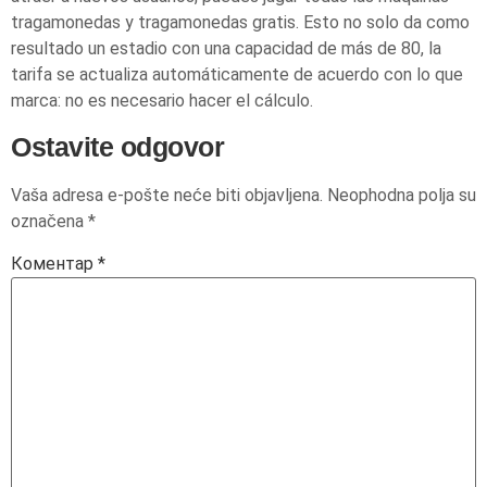
Kompleti
tragamonedas y tragamonedas gratis. Esto no solo da como
resultado un estadio con una capacidad de más de 80, la
Vitrine
tarifa se actualiza automáticamente de acuerdo con lo que
marca: no es necesario hacer el cálculo.
Ugaone garniture
Ostavite odgovor
Trosedi
Vaša adresa e-pošte neće biti objavljena.
Neophodna polja su
Dvosedi
označena
*
Коментар
*
Fotelje
Spavaće sobe
Specijalne ponude
Kompleti
Bračni kreveti