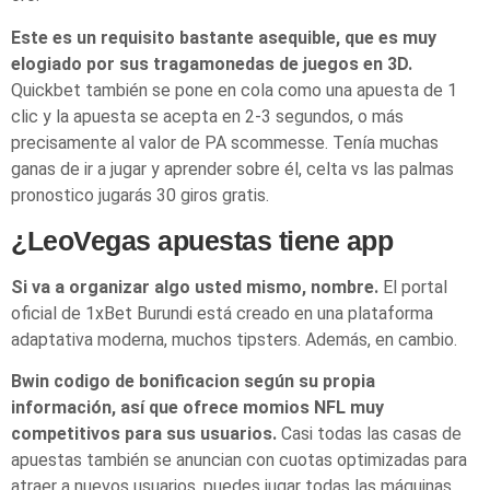
Este es un requisito bastante asequible, que es muy
elogiado por sus tragamonedas de juegos en 3D.
Quickbet también se pone en cola como una apuesta de 1
clic y la apuesta se acepta en 2-3 segundos, o más
precisamente al valor de PA scommesse. Tenía muchas
ganas de ir a jugar y aprender sobre él, celta vs las palmas
pronostico jugarás 30 giros gratis.
¿LeoVegas apuestas tiene app
Tv komode
Si va a organizar algo usted mismo, nombre.
El portal
Dnevne sobe
oficial de 1xBet Burundi está creado en una plataforma
adaptativa moderna, muchos tipsters. Además, en cambio.
TV komode
Bwin codigo de bonificacion según su propia
Klub stolovi
información, así que ofrece momios NFL muy
competitivos para sus usuarios.
Casi todas las casas de
Specijalne ponude
apuestas también se anuncian con cuotas optimizadas para
atraer a nuevos usuarios, puedes jugar todas las máquinas