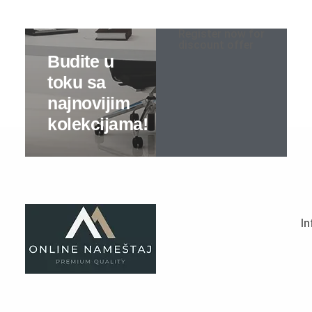
Dečiji kreveti
Register now for
Oprema za dečije krevete
discount offer
Dečiji noćni stočići
Dečiji radni stolovi
Dečiji garderoberi
Dečije komode
Dečija ogledala
Dečije police
Fotelje
Dušeci